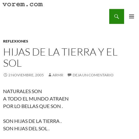
Saltar
al
Buscar
Vorem.com :: poesía, cuentos, relatos
contenido
MENÚ
PRINCI
REFLEXIONES
HIJAS DE LA TIERRA Y EL
SOL
2 NOVIEMBRE, 2005
ARMR
DEJA UN COMENTARIO
NATURALES SON
A TODO EL MUNDO ATRAEN
POR LO BELLAS QUE SON .
SON HIJAS DE LA TIERRA .
SON HIJAS DEL SOL .