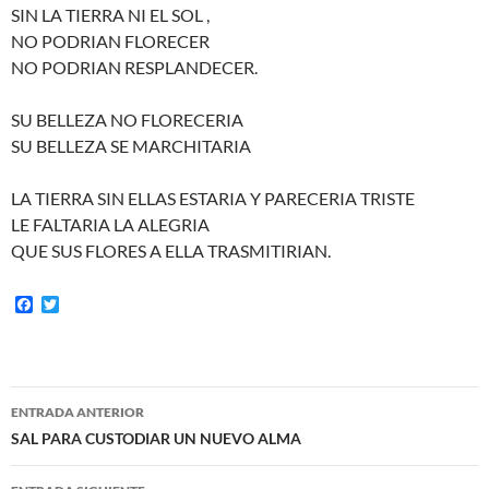
SIN LA TIERRA NI EL SOL ,
NO PODRIAN FLORECER
NO PODRIAN RESPLANDECER.
SU BELLEZA NO FLORECERIA
SU BELLEZA SE MARCHITARIA
LA TIERRA SIN ELLAS ESTARIA Y PARECERIA TRISTE
LE FALTARIA LA ALEGRIA
QUE SUS FLORES A ELLA TRASMITIRIAN.
F
T
a
w
c
i
e
t
b
t
o
e
Navegación
o
r
ENTRADA ANTERIOR
k
de
SAL PARA CUSTODIAR UN NUEVO ALMA
entradas