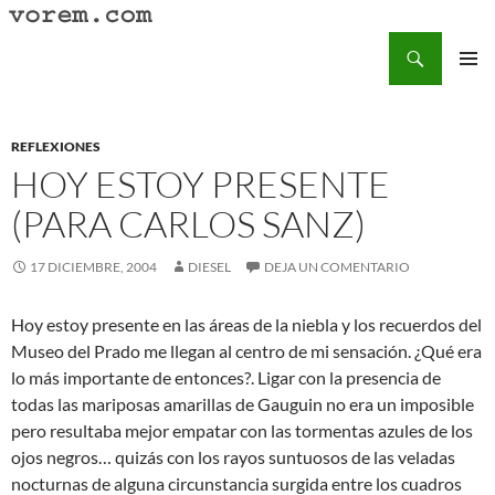
Saltar
al
Buscar
Vorem.com :: poesía, cuentos, relatos
contenido
MENÚ
PRINCI
REFLEXIONES
HOY ESTOY PRESENTE
(PARA CARLOS SANZ)
17 DICIEMBRE, 2004
DIESEL
DEJA UN COMENTARIO
Hoy estoy presente en las áreas de la niebla y los recuerdos del
Museo del Prado me llegan al centro de mi sensación. ¿Qué era
lo más importante de entonces?. Ligar con la presencia de
todas las mariposas amarillas de Gauguin no era un imposible
pero resultaba mejor empatar con las tormentas azules de los
ojos negros… quizás con los rayos suntuosos de las veladas
nocturnas de alguna circunstancia surgida entre los cuadros