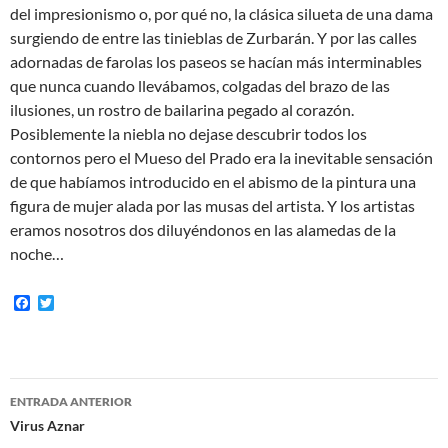
del impresionismo o, por qué no, la clásica silueta de una dama
surgiendo de entre las tinieblas de Zurbarán. Y por las calles
adornadas de farolas los paseos se hacían más interminables
que nunca cuando llevábamos, colgadas del brazo de las
ilusiones, un rostro de bailarina pegado al corazón.
Posiblemente la niebla no dejase descubrir todos los
contornos pero el Mueso del Prado era la inevitable sensación
de que habíamos introducido en el abismo de la pintura una
figura de mujer alada por las musas del artista. Y los artistas
eramos nosotros dos diluyéndonos en las alamedas de la
noche…
F
T
a
w
c
i
e
t
b
t
o
e
Navegación
o
r
ENTRADA ANTERIOR
k
de
Virus Aznar