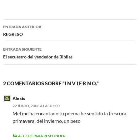
a
w
c
i
e
t
b
t
o
e
Navegación
o
r
ENTRADA ANTERIOR
k
de
REGRESO
entradas
ENTRADA SIGUIENTE
El secuestro del vendedor de Biblias
2 COMENTARIOS SOBRE “I N V I E R N O.”
Alexis
22 JUNIO, 2006 A LAS 07:00
Mel me ha encantado tu poema he sentido la frescura
primaveral del invierno, un beso
ACCEDE PARA RESPONDER