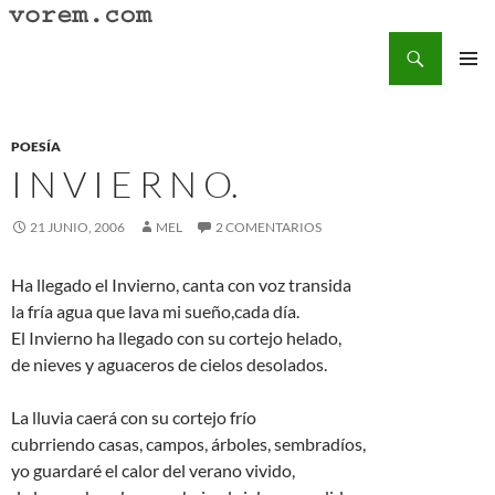
Saltar
al
Buscar
Vorem.com :: poesía, cuentos, relatos
contenido
MENÚ
PRINCI
POESÍA
I N V I E R N O.
21 JUNIO, 2006
MEL
2 COMENTARIOS
Ha llegado el Invierno, canta con voz transida
la fría agua que lava mi sueño,cada día.
El Invierno ha llegado con su cortejo helado,
de nieves y aguaceros de cielos desolados.
La lluvia caerá con su cortejo frío
cubrriendo casas, campos, árboles, sembradíos,
yo guardaré el calor del verano vivido,