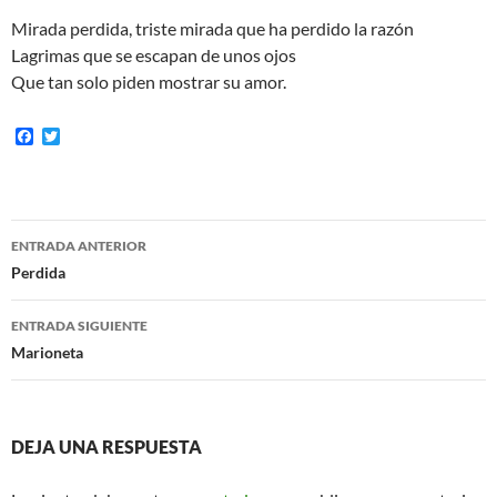
Mirada perdida, triste mirada que ha perdido la razón
Lagrimas que se escapan de unos ojos
Que tan solo piden mostrar su amor.
F
T
a
w
c
i
e
t
b
t
o
e
Navegación
o
r
ENTRADA ANTERIOR
k
de
Perdida
entradas
ENTRADA SIGUIENTE
Marioneta
DEJA UNA RESPUESTA