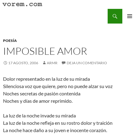
Saltar
al
Buscar
Vorem.com :: poesía, cuentos, relatos
contenido
MENÚ
PRINCI
POESÍA
IMPOSIBLE AMOR
17 AGOSTO, 2006
ARMR
DEJA UN COMENTARIO
Dolor representado en la luz de su mirada
Silenciosa voz que quiere, pero no puede alzar su voz
Noches secretas de pasión contenida
Noches y días de amor reprimido.
La luz de la noche invade su mirada
La luz de la noche refleja en su rostro dolor y traición
La noche hace daño a su joven e inocente corazón.