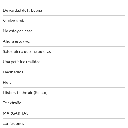
De verdad de la buena
Vuelve a mí.
No estoy en casa.
Ahora estoy yo.
Sólo quiero que me quieras
Una patética realidad
Decir adiós
Hola
History in the air (Relato)
Te extraño
MARGARITAS
confesiones