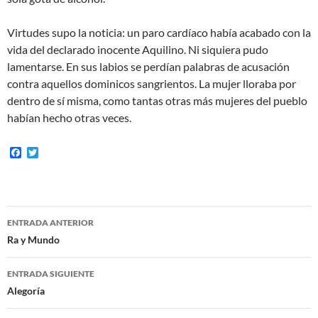
Virtudes supo la noticia: un paro cardíaco había acabado con la
vida del declarado inocente Aquilino. Ni siquiera pudo
lamentarse. En sus labios se perdían palabras de acusación
contra aquellos dominicos sangrientos. La mujer lloraba por
dentro de sí misma, como tantas otras más mujeres del pueblo
habían hecho otras veces.
F
T
a
w
c
i
e
t
b
t
o
e
Navegación
o
r
ENTRADA ANTERIOR
k
de
Ra y Mundo
entradas
ENTRADA SIGUIENTE
Alegoría