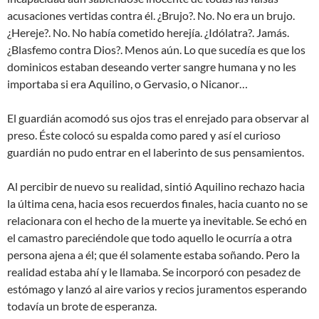
acusaciones vertidas contra él. ¿Brujo?. No. No era un brujo.
¿Hereje?. No. No había cometido herejía. ¿Idólatra?. Jamás.
¿Blasfemo contra Dios?. Menos aún. Lo que sucedía es que los
dominicos estaban deseando verter sangre humana y no les
importaba si era Aquilino, o Gervasio, o Nicanor…
El guardián acomodó sus ojos tras el enrejado para observar al
preso. Éste colocó su espalda como pared y así el curioso
guardián no pudo entrar en el laberinto de sus pensamientos.
Al percibir de nuevo su realidad, sintió Aquilino rechazo hacia
la última cena, hacia esos recuerdos finales, hacia cuanto no se
relacionara con el hecho de la muerte ya inevitable. Se echó en
el camastro pareciéndole que todo aquello le ocurría a otra
persona ajena a él; que él solamente estaba soñando. Pero la
realidad estaba ahí y le llamaba. Se incorporó con pesadez de
estómago y lanzó al aire varios y recios juramentos esperando
todavía un brote de esperanza.