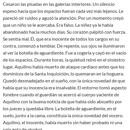
Cesaron las pisadas en las galerías interiores. Un silencio
espeso hacía que los espacios fueran cada vez más lejanos. Le
pareció oír ruidos y aguzó la atención. Por un momento creyó
que un niño se le acercaba. Era falso. La niñez ya le había
abandonado hacía muchos días. Su corazón palpitó con fuerza.
Se sentía mal. Él, que era inocente de todos los cargos en su
contra, comenzó a temblar. De repente, sus ojos se iluminaron
al ver la botella de aguardiente. Fue a cogerla y cayó en el vacío
de los espacios. Durante horas, la quietud reinó en el siniestro
lugar. Aquilino había muerto de ataque cardíaco antes que los
dominicos de la Santa Inquisición, lo quemaran en la hoguera.
Quedó desmadejado en el sueño, con la única novedad de que
había que su inocencia era insalvable. El entorno tomó aspecto
fúnebre cuando el guardián se acercó al cuerpo yaciente de
Aquilino con la buena noticia de que había sido absuelto por
los jueces y quedaba libre. La botella de aguardiente, en el
suelo, junto a la cama, constituía la única novedad del vocero.
Aquilino, el inocente, había muerto sin haber probado ni una
sola gota de alcohol.