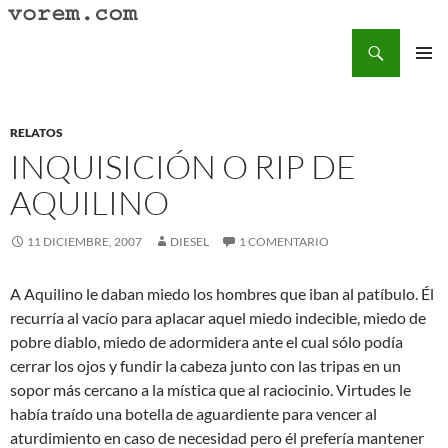
Saltar
al
Buscar
Vorem.com :: poesía, cuentos, relatos
contenido
MENÚ
PRINCI
RELATOS
INQUISICIÓN O RIP DE
AQUILINO
11 DICIEMBRE, 2007
DIESEL
1 COMENTARIO
A Aquilino le daban miedo los hombres que iban al patíbulo. Él
recurría al vacío para aplacar aquel miedo indecible, miedo de
pobre diablo, miedo de adormidera ante el cual sólo podía
cerrar los ojos y fundir la cabeza junto con las tripas en un
sopor más cercano a la mística que al raciocinio. Virtudes le
había traído una botella de aguardiente para vencer al
aturdimiento en caso de necesidad pero él prefería mantener