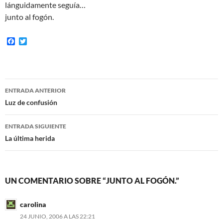
lánguidamente seguía…
junto al fogón.
F
T
a
w
c
i
e
t
b
t
o
e
Navegación
o
r
ENTRADA ANTERIOR
k
de
Luz de confusión
entradas
ENTRADA SIGUIENTE
La última herida
UN COMENTARIO SOBRE “JUNTO AL FOGÓN.”
carolina
24 JUNIO, 2006 A LAS 22:21