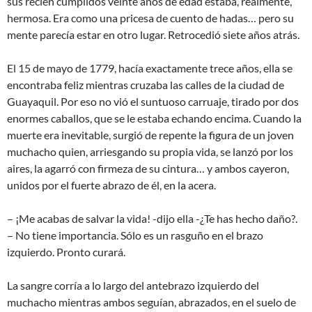
sus recién cumplidos veinte años de edad estaba, realmente,
hermosa. Era como una pricesa de cuento de hadas… pero su
mente parecía estar en otro lugar. Retrocedió siete años atrás.
El 15 de mayo de 1779, hacía exactamente trece años, ella se
encontraba feliz mientras cruzaba las calles de la ciudad de
Guayaquil. Por eso no vió el suntuoso carruaje, tirado por dos
enormes caballos, que se le estaba echando encima. Cuando la
muerte era inevitable, surgió de repente la figura de un joven
muchacho quien, arriesgando su propia vida, se lanzó por los
aires, la agarró con firmeza de su cintura… y ambos cayeron,
unidos por el fuerte abrazo de él, en la acera.
– ¡Me acabas de salvar la vida! -dijo ella -¿Te has hecho daño?.
– No tiene importancia. Sólo es un rasguño en el brazo
izquierdo. Pronto curará.
La sangre corría a lo largo del antebrazo izquierdo del
muchacho mientras ambos seguían, abrazados, en el suelo de