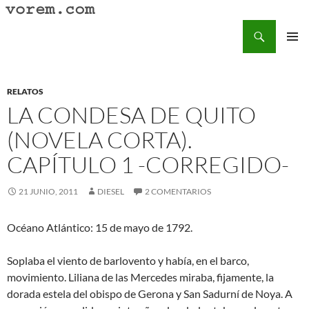
Saltar
al
Buscar
Vorem.com :: poesía, cuentos, relatos
contenido
MENÚ
PRINCI
RELATOS
LA CONDESA DE QUITO
(NOVELA CORTA).
CAPÍTULO 1 -CORREGIDO-
21 JUNIO, 2011
DIESEL
2 COMENTARIOS
Océano Atlántico: 15 de mayo de 1792.
Soplaba el viento de barlovento y había, en el barco,
movimiento. Liliana de las Mercedes miraba, fijamente, la
dorada estela del obispo de Gerona y San Sadurní de Noya. A