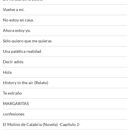
Vuelve a mí.
No estoy en casa.
Ahora estoy yo.
Sólo quiero que me quieras
Una patética realidad
Decir adiós
Hola
History in the air (Relato)
Te extraño
MARGARITAS
confesiones
El Molino de Calabria (Novela) -Capítulo 2-