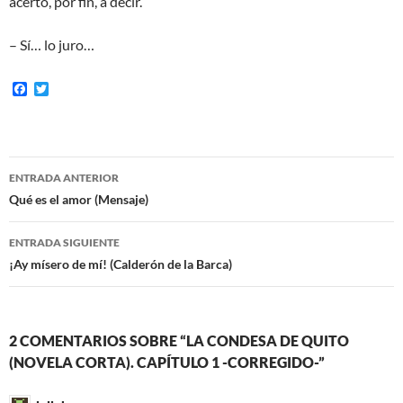
acertó, por fin, a decir.
– Sí… lo juro…
F
T
a
w
c
i
e
t
b
t
o
e
Navegación
o
r
ENTRADA ANTERIOR
k
de
Qué es el amor (Mensaje)
entradas
ENTRADA SIGUIENTE
¡Ay mísero de mí! (Calderón de la Barca)
2 COMENTARIOS SOBRE “LA CONDESA DE QUITO
(NOVELA CORTA). CAPÍTULO 1 -CORREGIDO-”