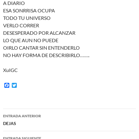
A DIARIO
ESA SONRRISA OCUPA
TODO TU UNIVERSO
VERLO CORRER
DESESPERADO POR ALCANZAR
LO QUE AUN NO PUEDE
OIRLO CANTAR SIN ENTENDERLO
NO HAY FORMA DE DESCRIBIRLO……..
XuIGC
F
T
a
w
c
i
e
t
b
t
o
e
Navegación
o
r
ENTRADA ANTERIOR
k
de
DEJAS
entradas
ENTRADA SIGUIENTE