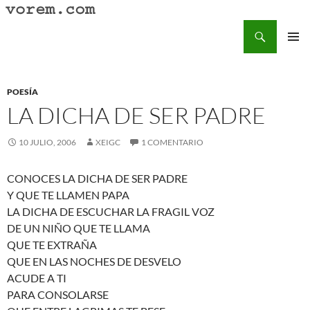
Saltar
al
Buscar
Vorem.com :: poesía, cuentos, relatos
contenido
MENÚ
PRINCI
POESÍA
LA DICHA DE SER PADRE
10 JULIO, 2006
XEIGC
1 COMENTARIO
CONOCES LA DICHA DE SER PADRE
Y QUE TE LLAMEN PAPA
LA DICHA DE ESCUCHAR LA FRAGIL VOZ
DE UN NIÑO QUE TE LLAMA
QUE TE EXTRAÑA
QUE EN LAS NOCHES DE DESVELO
ACUDE A TI
PARA CONSOLARSE