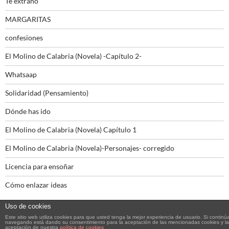
Te extraño
MARGARITAS
confesiones
El Molino de Calabria (Novela) -Capítulo 2-
Whatsaap
Solidaridad (Pensamiento)
Dónde has ido
El Molino de Calabria (Novela) Capítulo 1
El Molino de Calabria (Novela)-Personajes- corregido
Licencia para ensoñar
Cómo enlazar ideas
Uso de cookies
Este sitio web utiliza cookies para que usted tenga la mejor experiencia de usuario. Si continú
navegando está dando su consentimiento para la aceptación de las mencionadas cookies y la
aceptación de nuestra
política de cookies