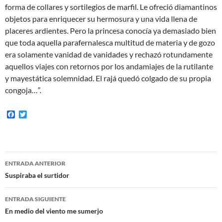
forma de collares y sortilegios de marfil. Le ofreció diamantinos
objetos para enriquecer su hermosura y una vida llena de
placeres ardientes. Pero la princesa conocía ya demasiado bien
que toda aquella parafernalesca multitud de materia y de gozo
era solamente vanidad de vanidades y rechazó rotundamente
aquellos viajes con retornos por los andamiajes de la rutilante
y mayestática solemnidad. El rajá quedó colgado de su propia
congoja…”.
F
T
a
w
c
i
e
t
b
t
o
e
Navegación
o
r
ENTRADA ANTERIOR
k
de
Suspiraba el surtidor
entradas
ENTRADA SIGUIENTE
En medio del viento me sumerjo