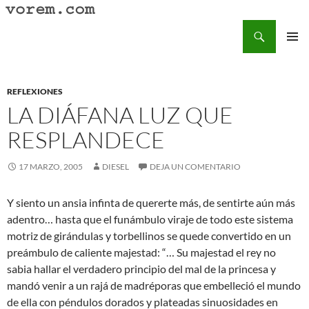
Saltar
al
Buscar
Vorem.com :: poesía, cuentos, relatos
contenido
MENÚ
PRINCI
REFLEXIONES
LA DIÁFANA LUZ QUE
RESPLANDECE
17 MARZO, 2005
DIESEL
DEJA UN COMENTARIO
Y siento un ansia infinta de quererte más, de sentirte aún más
adentro… hasta que el funámbulo viraje de todo este sistema
motriz de girándulas y torbellinos se quede convertido en un
preámbulo de caliente majestad: “… Su majestad el rey no
sabia hallar el verdadero principio del mal de la princesa y
mandó venir a un rajá de madréporas que embelleció el mundo
de ella con péndulos dorados y plateadas sinuosidades en