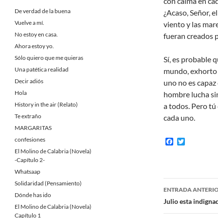
con calma en ca
De verdad de la buena
¿Acaso, Señor, e
Vuelve a mí.
viento y las mare
No estoy en casa.
fueran creados p
Ahora estoy yo.
Sólo quiero que me quieras
Sí, es probable 
Una patética realidad
mundo, exhorto e
Decir adiós
uno no es capaz 
Hola
hombre lucha sin
History in the air (Relato)
a todos. Pero tú 
Te extraño
cada uno.
MARGARITAS
confesiones
F
T
a
w
El Molino de Calabria (Novela)
c
i
-Capítulo 2-
e
t
b
t
Whatsaap
o
e
Navegaci
Solidaridad (Pensamiento)
o
r
ENTRADA ANTERI
k
Dónde has ido
de
Julio esta indigna
El Molino de Calabria (Novela)
Capítulo 1