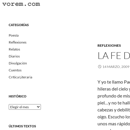
Saltar
al
Buscar
Vorem.com :: poesía, cuentos, relatos
contenido
Portal Literario Independiente
CATEGORÍAS
Poesía
Reflexiones
REFLEXIONES
Relatos
LA FE
Diarios
Divulgación
14 MARZO, 2009
Cuentos
Crítica Literaria
Y yo te llamo Pad
hileras del cielo
profundo de mis
HISTÓRICO
piel…y no te hal
Histórico
cabezas y debili
oigo. Escucho lo
unos mas rápidos
ÚLTIMOS TEXTOS