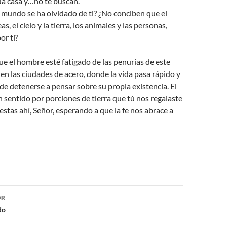
da casa y…no te buscan.
l mundo se ha olvidado de ti? ¿No conciben que el
as, el cielo y la tierra, los animales y las personas,
or ti?
que el hombre esté fatigado de las penurias de este
n las ciudades de acero, donde la vida pasa rápido y
de detenerse a pensar sobre su propia existencia. El
 sentido por porciones de tierra que tú nos regalaste
estas ahí, Señor, esperando a que la fe nos abrace a
ón
OR
do