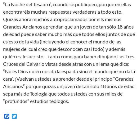
“La Noche del Tesauro”, cuando se publiquen, porque en ellas
encontraréis muchas respuestas verdaderas a todo esto.
Quizás ahora muchos autoproclamados por ells mismos
Grandes Ancianos aprendan que un joven de tan sólo 18 años
de edad puede saber mucho más que todos ellos juntos de qué
es esto de la vida (incluyendo el conocer el mundo de las
mujeres del cual creo que desconocen casi todo) y además
quién es Jesucristo… tanto como para haber dibujado Las Tres
Cruces del Calvario vistas desde atrás con un lema que dice:
“No es Dios quién nos da la espalda sino el mundo que no da la
cara”. ¡Vuelvan ustedes a aprender desde el principo “Grandes
Ancianos” porque quizás un joven de tan sólo 18 años de edad
sepa más de Teología que todos ustedes con sus miles de
“profundos” estudios teólogos.
F
T
a
w
c
i
e
t
b
t