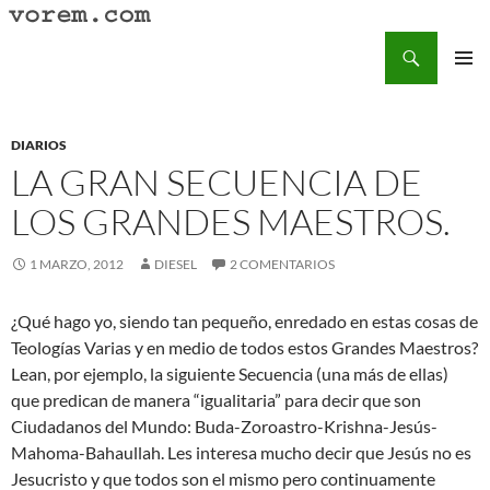
Saltar
al
Buscar
Vorem.com :: poesía, cuentos, relatos
contenido
MENÚ
PRINCI
DIARIOS
LA GRAN SECUENCIA DE
LOS GRANDES MAESTROS.
1 MARZO, 2012
DIESEL
2 COMENTARIOS
¿Qué hago yo, siendo tan pequeño, enredado en estas cosas de
Teologías Varias y en medio de todos estos Grandes Maestros?
Lean, por ejemplo, la siguiente Secuencia (una más de ellas)
que predican de manera “igualitaria” para decir que son
Ciudadanos del Mundo: Buda-Zoroastro-Krishna-Jesús-
Mahoma-Bahaullah. Les interesa mucho decir que Jesús no es
Jesucristo y que todos son el mismo pero continuamente