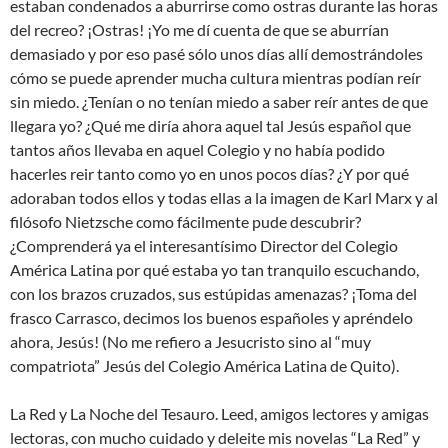
estaban condenados a aburrirse como ostras durante las horas
del recreo? ¡Ostras! ¡Yo me dí cuenta de que se aburrían
demasiado y por eso pasé sólo unos días allí demostrándoles
cómo se puede aprender mucha cultura mientras podían reír
sin miedo. ¿Tenían o no tenían miedo a saber reír antes de que
llegara yo? ¿Qué me diría ahora aquel tal Jesús español que
tantos años llevaba en aquel Colegio y no había podido
hacerles reir tanto como yo en unos pocos días? ¿Y por qué
adoraban todos ellos y todas ellas a la imagen de Karl Marx y al
filósofo Nietzsche como fácilmente pude descubrir?
¿Comprenderá ya el interesantísimo Director del Colegio
América Latina por qué estaba yo tan tranquilo escuchando,
con los brazos cruzados, sus estúpidas amenazas? ¡Toma del
frasco Carrasco, decimos los buenos españoles y apréndelo
ahora, Jesús! (No me refiero a Jesucristo sino al “muy
compatriota” Jesús del Colegio América Latina de Quito).
La Red y La Noche del Tesauro. Leed, amigos lectores y amigas
lectoras, con mucho cuidado y deleite mis novelas “La Red” y