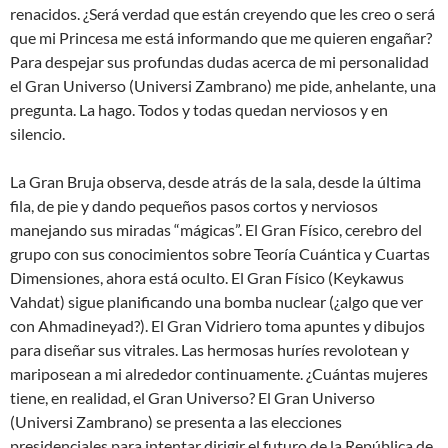
renacidos. ¿Será verdad que están creyendo que les creo o será
que mi Princesa me está informando que me quieren engañar?
Para despejar sus profundas dudas acerca de mi personalidad
el Gran Universo (Universi Zambrano) me pide, anhelante, una
pregunta. La hago. Todos y todas quedan nerviosos y en
silencio.
La Gran Bruja observa, desde atrás de la sala, desde la última
fila, de pie y dando pequeños pasos cortos y nerviosos
manejando sus miradas “mágicas”. El Gran Físico, cerebro del
grupo con sus conocimientos sobre Teoría Cuántica y Cuartas
Dimensiones, ahora está oculto. El Gran Físico (Keykawus
Vahdat) sigue planificando una bomba nuclear (¿algo que ver
con Ahmadineyad?). El Gran Vidriero toma apuntes y dibujos
para diseñar sus vitrales. Las hermosas huríes revolotean y
mariposean a mi alrededor continuamente. ¿Cuántas mujeres
tiene, en realidad, el Gran Universo? El Gran Universo
(Universi Zambrano) se presenta a las elecciones
presidenciales para intentar dirigir el futuro de la República de