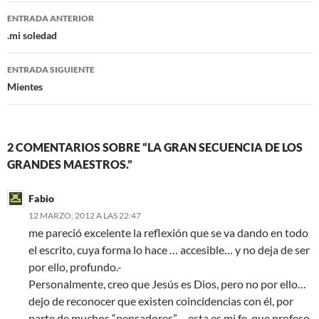
o
e
Navegación
o
r
ENTRADA ANTERIOR
k
de
.mi soledad
entradas
ENTRADA SIGUIENTE
Mientes
2 COMENTARIOS SOBRE “LA GRAN SECUENCIA DE LOS
GRANDES MAESTROS.”
Fabio
12 MARZO, 2012 A LAS 22:47
me pareció excelente la reflexión que se va dando en todo
el escrito, cuya forma lo hace … accesible… y no deja de ser
por ello, profundo.-
Personalmente, creo que Jesús es Dios, pero no por ello…
dejo de reconocer que existen coincidencias con él, por
parte de muchos “pensadores”… esta es mi fe, que profeso,