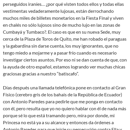
perseguidos iraníes… ¿por qué visten todos ellos y todas ellas
vestimentas vedaderamente lujosas, están derrochando
muchos miles de billetes monetarios en la Fiesta Final y viven
en chalés no sólo lujosos sino de mucho lujo en las zonas de
Cumbayá y Tumbaco?. El caso es que en su nueva Sede, muy
cerca de la Plaza de Toros de Quito, me han robado el paraguas
y la gabardina sin darse cuenta, los muy ignorantes, que no
tengo miedo a mojarme y a pasar frío cuando es necesario
investigar ciertos asuntos. Por eso ni se dan cuenta de que, con
la ayuda de otro español, estamos logrando ver muchas chicas
graciosas gracias a nuestro “batiscafo”.
Días después una llamada telefónica pone en contacto al Gran
Físico (cerebro gris de los bahais de la República de Ecuador)
con Antonio Paredes para pedirle que me ponga en contacto
con él, pero resulta que yo no quiero hablar con él de nada más
porque sé lo que está tramando pero, mira por donde, mi
Princesa no está ya a su alcance y entonces da órdenes a
Antonio Paredes para que inicie su persecución contra Ella y