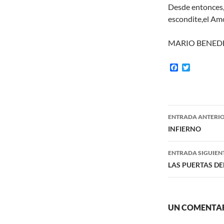
Desde entonces,d
escondite,el Am
MARIO BENED
F
T
a
w
c
i
e
t
b
t
o
e
Navegaci
o
r
ENTRADA ANTERI
k
de
INFIERNO
entradas
ENTRADA SIGUIEN
LAS PUERTAS DE
UN COMENTAR