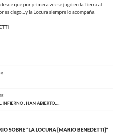
esde que por primera vez se jugó en la Tierra al
or es ciego…y la Locura siempre lo acompaña.
ETTI
ón
OR
TE
L INFIERNO , HAN ABIERTO….
IO SOBRE “LA LOCURA [MARIO BENEDETTI]”