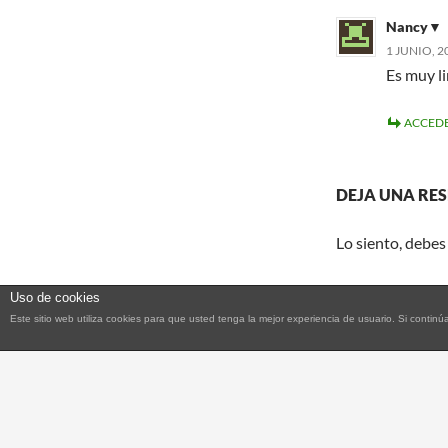
Nancy▼
1 JUNIO, 2
Es muy li
ACCEDE
DEJA UNA RE
Lo siento, debes
Uso de cookies
Este sitio web utiliza cookies para que usted tenga la mejor experiencia de usuario. Si con