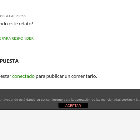
012 A LAS 22:56
ndo este relato!
 PARA RESPONDER
SPUESTA
 estar
conectado
para publicar un comentario.
tinúa navegando está dando su consentimiento para la aceptación de las mencionadas cookies y l
ACEPTAR