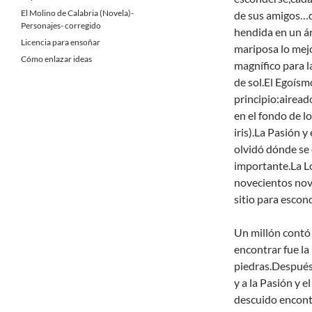
El Molino de Calabria (Novela)-
de sus amigos…qu
Personajes- corregido
hendida en un ár
Licencia para ensoñar
mariposa lo mej
Cómo enlazar ideas
magnífico para l
de sol.El Egoís
principio:airea
en el fondo de l
iris).La Pasión 
olvidó dónde se 
importante.La L
novecientos nov
sitio para escon
Un millón contó 
encontrar fue la
piedras.Después 
y a la Pasión y e
descuido encontr