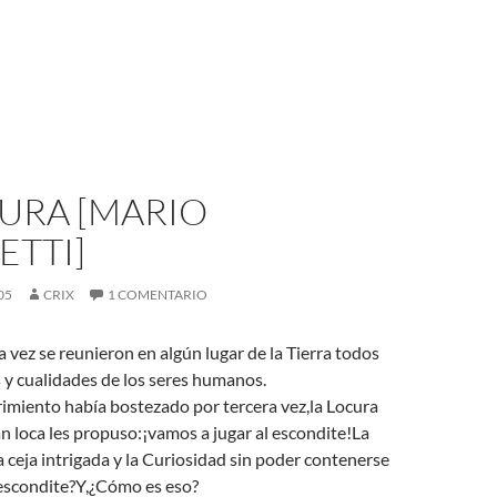
CURA [MARIO
ETTI]
05
CRIX
1 COMENTARIO
vez se reunieron en algún lugar de la Tierra todos
 y cualidades de los seres humanos.
imiento había bostezado por tercera vez,la Locura
 loca les propuso:¡vamos a jugar al escondite!La
la ceja intrigada y la Curiosidad sin poder contenerse
 escondite?Y,¿Cómo es eso?