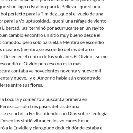
e si un lago cristalino para la Belleza…que si una
bol perfecto para la Timidez…que si el vuelo de una
or para la Voluptuosidad…que si una ráfaga de viento
a Libertad…así terminó por acurrucarse en un rayito
mo,en cambio,encontró un sitio muy bueno desde el
do,cómodo…pero sólo para él.La Mentira se escondió
os océanos (mentira,se escondió detrás del arco
y el Deseo en el centro de los volcanes.El Olvido…se me
escondió el Olvido,pero eso no es lo más
ocura contaba ya novecientos noventa y nueve mil
enta y nueve…y el Amor no había aún encontrado
derse entre sus flores.
la Locura y comenzó a buscar.La primera en
 Pereza…a sólo tres pasos detrás de una
se escuchó la Fe discutiendo con Dios sobre Teología
l Deseo los sintió vibrar en los volcanes.En un
ó a la Envidia y claro,pudo deducir dónde estaba el