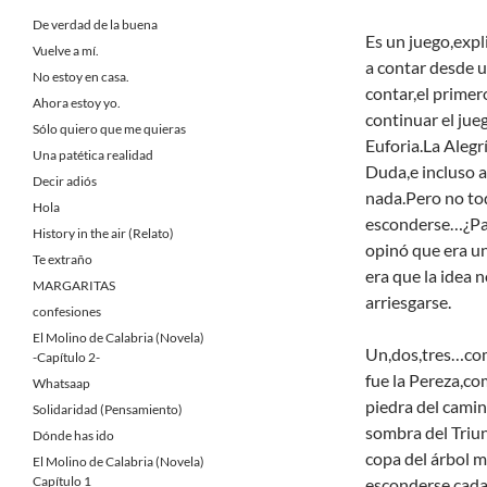
De verdad de la buena
Es un juego,expl
Vuelve a mí.
a contar desde 
No estoy en casa.
contar,el primer
Ahora estoy yo.
continuar el ju
Sólo quiero que me quieras
Euforia.La Alegr
Una patética realidad
Duda,e incluso a
Decir adiós
nada.Pero no tod
Hola
esconderse…¿Para
History in the air (Relato)
opinó que era un
Te extraño
era que la idea 
MARGARITAS
arriesgarse.
confesiones
El Molino de Calabria (Novela)
Un,dos,tres…com
-Capítulo 2-
fue la Pereza,co
Whatsaap
piedra del camino
Solidaridad (Pensamiento)
sombra del Triun
Dónde has ido
copa del árbol m
El Molino de Calabria (Novela)
Capítulo 1
esconderse,cada 