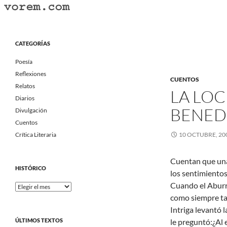
Saltar
al
Buscar
Vorem.com :: poesía, cuentos, relatos
contenido
Portal Literario Independiente
CATEGORÍAS
Poesía
Reflexiones
CUENTOS
Relatos
LA LO
Diarios
BENED
Divulgación
Cuentos
Crítica Literaria
10 OCTUBRE, 20
Cuentan que una 
HISTÓRICO
los sentimientos
Cuando el Aburr
Histórico
como siempre tan
Intriga levantó 
ÚLTIMOS TEXTOS
le preguntó:¿Al