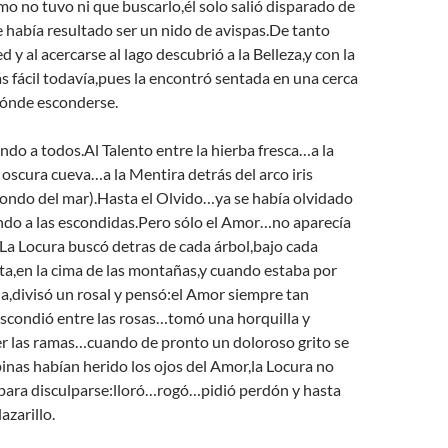
mo no tuvo ni que buscarlo,él solo salió disparado de
 había resultado ser un nido de avispas.De tanto
d y al acercarse al lago descubrió a la Belleza,y con la
 fácil todavía,pues la encontró sentada en una cerca
dónde esconderse.
ndo a todos.Al Talento entre la hierba fresca…a la
oscura cueva…a la Mentira detrás del arco iris
fondo del mar).Hasta el Olvido…ya se había olvidado
ndo a las escondidas.Pero sólo el Amor…no aparecía
.La Locura buscó detras de cada árbol,bajo cada
ta,en la cima de las montañas,y cuando estaba por
a,divisó un rosal y pensó:el Amor siempre tan
escondió entre las rosas…tomó una horquilla y
 las ramas…cuando de pronto un doloroso grito se
nas habían herido los ojos del Amor,la Locura no
 para disculparse:lloró…rogó…pidió perdón y hasta
azarillo.