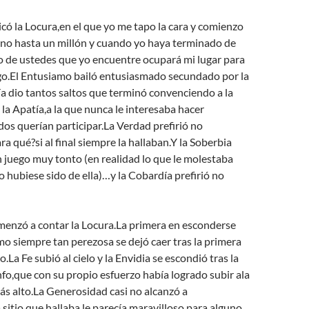
icó la Locura,en el que yo me tapo la cara y comienzo
uno hasta un millón y cuando yo haya terminado de
o de ustedes que yo encuentre ocupará mi lugar para
ego.El Entusiamo bailó entusiasmado secundado por la
ía dio tantos saltos que terminó convenciendo a la
 la Apatía,a la que nunca le interesaba hacer
os querían participar.La Verdad prefirió no
 qué?si al final siempre la hallaban.Y la Soberbia
 juego muy tonto (en realidad lo que le molestaba
no hubiese sido de ella)…y la Cobardía prefirió no
enzó a contar la Locura.La primera en esconderse
mo siempre tan perezosa se dejó caer tras la primera
.La Fe subió al cielo y la Envidia se escondió tras la
fo,que con su propio esfuerzo había logrado subir ala
ás alto.La Generosidad casi no alcanzó a
sitio que hallaba le parecía maravilloso para alguno