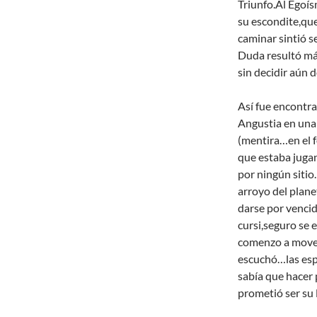
Triunfo.Al Egoís
su escondite,que
caminar sintió se
Duda resultó más
sin decidir aún 
Así fue encontra
Angustia en una 
(mentira…en el 
que estaba juga
por ningún sitio
arroyo del plane
darse por vencid
cursi,seguro se 
comenzo a mover
escuchó…las espi
sabía que hacer
prometió ser su l