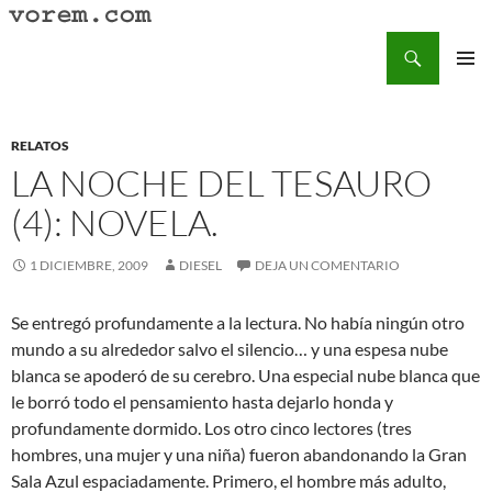
Saltar
al
Buscar
Vorem.com :: poesía, cuentos, relatos
contenido
MENÚ
PRINCI
RELATOS
LA NOCHE DEL TESAURO
(4): NOVELA.
1 DICIEMBRE, 2009
DIESEL
DEJA UN COMENTARIO
Se entregó profundamente a la lectura. No había ningún otro
mundo a su alrededor salvo el silencio… y una espesa nube
blanca se apoderó de su cerebro. Una especial nube blanca que
le borró todo el pensamiento hasta dejarlo honda y
profundamente dormido. Los otro cinco lectores (tres
hombres, una mujer y una niña) fueron abandonando la Gran
Sala Azul espaciadamente. Primero, el hombre más adulto,