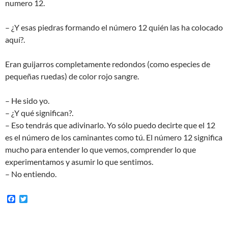
numero 12.
– ¿Y esas piedras formando el número 12 quién las ha colocado
aquí?.
Eran guijarros completamente redondos (como especies de
pequeñas ruedas) de color rojo sangre.
– He sido yo.
– ¿Y qué significan?.
– Eso tendrás que adivinarlo. Yo sólo puedo decirte que el 12
es el número de los caminantes como tú. El número 12 significa
mucho para entender lo que vemos, comprender lo que
experimentamos y asumir lo que sentimos.
– No entiendo.
F
T
a
w
c
i
e
t