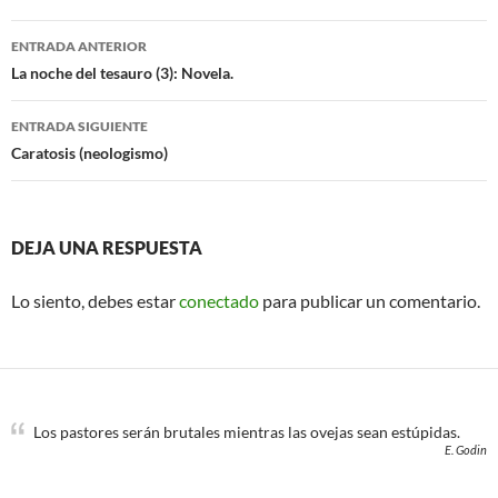
b
t
o
e
Navegación
o
r
ENTRADA ANTERIOR
k
de
La noche del tesauro (3): Novela.
entradas
ENTRADA SIGUIENTE
Caratosis (neologismo)
DEJA UNA RESPUESTA
Lo siento, debes estar
conectado
para publicar un comentario.
Los pastores serán brutales mientras las ovejas sean estúpidas.
E. Godin