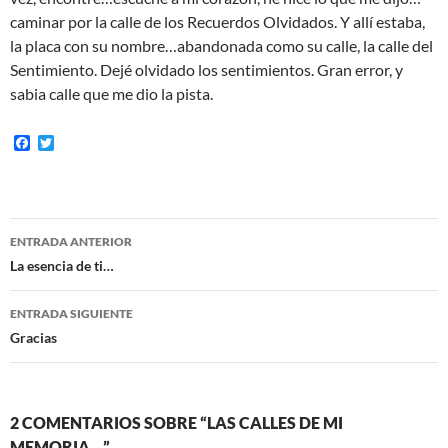
caminar por la calle de los Recuerdos Olvidados. Y allí estaba,
la placa con su nombre…abandonada como su calle, la calle del
Sentimiento. Dejé olvidado los sentimientos. Gran error, y
sabia calle que me dio la pista.
F
T
a
w
c
i
e
t
b
t
o
e
Navegación
o
r
ENTRADA ANTERIOR
k
de
La esencia de ti…
entradas
ENTRADA SIGUIENTE
Gracias
2 COMENTARIOS SOBRE “LAS CALLES DE MI
MEMORIA…”