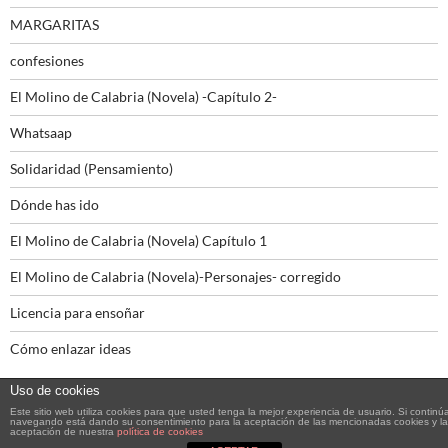
MARGARITAS
confesiones
El Molino de Calabria (Novela) -Capítulo 2-
Whatsaap
Solidaridad (Pensamiento)
Dónde has ido
El Molino de Calabria (Novela) Capítulo 1
El Molino de Calabria (Novela)-Personajes- corregido
Licencia para ensoñar
Cómo enlazar ideas
Uso de cookies
Este sitio web utiliza cookies para que usted tenga la mejor experiencia de usuario. Si continú
navegando está dando su consentimiento para la aceptación de las mencionadas cookies y la
aceptación de nuestra
política de cookies
Funciona gracias a WordPress