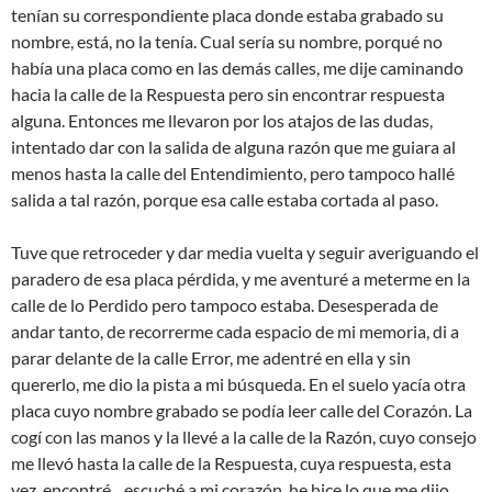
tenían su correspondiente placa donde estaba grabado su
nombre, está, no la tenía. Cual sería su nombre, porqué no
había una placa como en las demás calles, me dije caminando
hacia la calle de la Respuesta pero sin encontrar respuesta
alguna. Entonces me llevaron por los atajos de las dudas,
intentado dar con la salida de alguna razón que me guiara al
menos hasta la calle del Entendimiento, pero tampoco hallé
salida a tal razón, porque esa calle estaba cortada al paso.
Tuve que retroceder y dar media vuelta y seguir averiguando el
paradero de esa placa pérdida, y me aventuré a meterme en la
calle de lo Perdido pero tampoco estaba. Desesperada de
andar tanto, de recorrerme cada espacio de mi memoria, di a
parar delante de la calle Error, me adentré en ella y sin
quererlo, me dio la pista a mi búsqueda. En el suelo yacía otra
placa cuyo nombre grabado se podía leer calle del Corazón. La
cogí con las manos y la llevé a la calle de la Razón, cuyo consejo
me llevó hasta la calle de la Respuesta, cuya respuesta, esta
vez, encontré…escuché a mi corazón, he hice lo que me dijo…