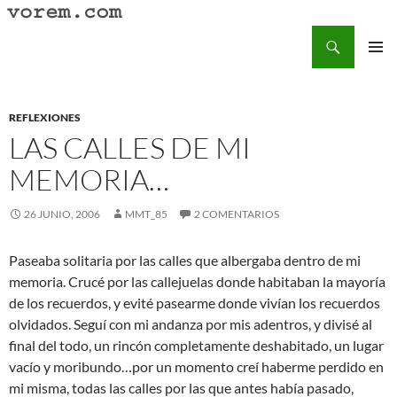
Saltar
al
Buscar
Vorem.com :: poesía, cuentos, relatos
contenido
MENÚ
PRINCI
REFLEXIONES
LAS CALLES DE MI
MEMORIA…
26 JUNIO, 2006
MMT_85
2 COMENTARIOS
Paseaba solitaria por las calles que albergaba dentro de mi
memoria. Crucé por las callejuelas donde habitaban la mayoría
de los recuerdos, y evité pasearme donde vivían los recuerdos
olvidados. Seguí con mi andanza por mis adentros, y divisé al
final del todo, un rincón completamente deshabitado, un lugar
vacío y moribundo…por un momento creí haberme perdido en
mi misma, todas las calles por las que antes había pasado,