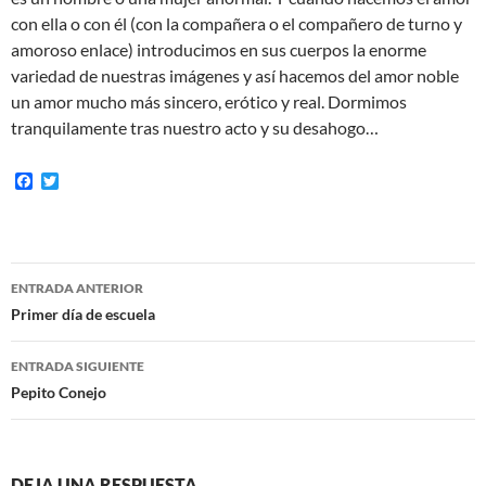
con ella o con él (con la compañera o el compañero de turno y
amoroso enlace) introducimos en sus cuerpos la enorme
variedad de nuestras imágenes y así hacemos del amor noble
un amor mucho más sincero, erótico y real. Dormimos
tranquilamente tras nuestro acto y su desahogo…
F
T
a
w
c
i
e
t
b
t
o
e
Navegación
o
r
ENTRADA ANTERIOR
k
de
Primer día de escuela
entradas
ENTRADA SIGUIENTE
Pepito Conejo
DEJA UNA RESPUESTA