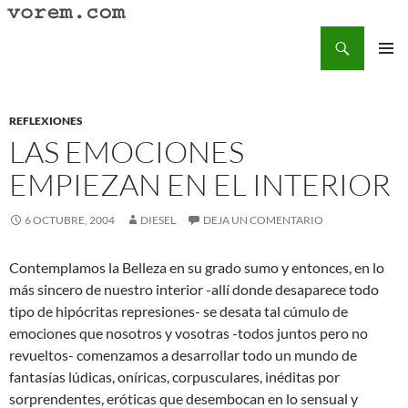
Saltar
al
Buscar
Vorem.com :: poesía, cuentos, relatos
contenido
MENÚ
PRINCI
REFLEXIONES
LAS EMOCIONES
EMPIEZAN EN EL INTERIOR
6 OCTUBRE, 2004
DIESEL
DEJA UN COMENTARIO
Contemplamos la Belleza en su grado sumo y entonces, en lo
más sincero de nuestro interior -allí donde desaparece todo
tipo de hipócritas represiones- se desata tal cúmulo de
emociones que nosotros y vosotras -todos juntos pero no
revueltos- comenzamos a desarrollar todo un mundo de
fantasías lúdicas, oníricas, corpusculares, inéditas por
sorprendentes, eróticas que desembocan en lo sensual y