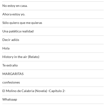
No estoy en casa.
Ahora estoy yo.
Sólo quiero que me quieras
Una patética realidad
Decir adiós
Hola
History in the air (Relato)
Te extraño
MARGARITAS
confesiones
El Molino de Calabria (Novela) -Capítulo 2-
Whatsaap