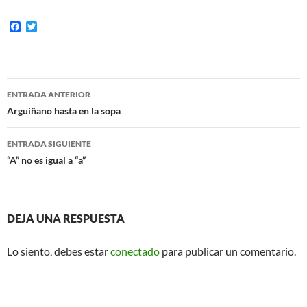
F
T
a
w
c
i
e
t
b
t
o
e
Navegación
o
r
ENTRADA ANTERIOR
k
de
Arguiñano hasta en la sopa
entradas
ENTRADA SIGUIENTE
“A” no es igual a “a”
DEJA UNA RESPUESTA
Lo siento, debes estar
conectado
para publicar un comentario.