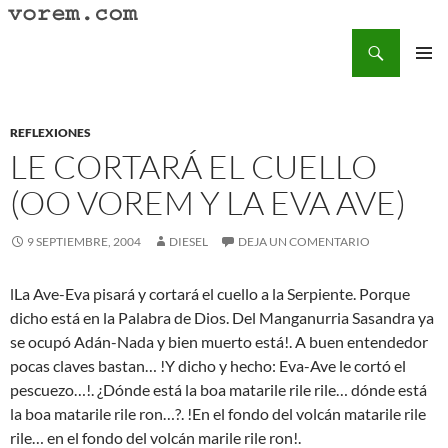
Saltar
al
Buscar
Vorem.com :: poesía, cuentos, relatos
contenido
MENÚ
PRINCI
REFLEXIONES
LE CORTARÁ EL CUELLO
(OO VOREM Y LA EVA AVE)
9 SEPTIEMBRE, 2004
DIESEL
DEJA UN COMENTARIO
lLa Ave-Eva pisará y cortará el cuello a la Serpiente. Porque
dicho está en la Palabra de Dios. Del Manganurria Sasandra ya
se ocupó Adán-Nada y bien muerto está!. A buen entendedor
pocas claves bastan… !Y dicho y hecho: Eva-Ave le cortó el
pescuezo…!. ¿Dónde está la boa matarile rile rile… dónde está
la boa matarile rile ron…?. !En el fondo del volcán matarile rile
rile… en el fondo del volcán marile rile ron!.