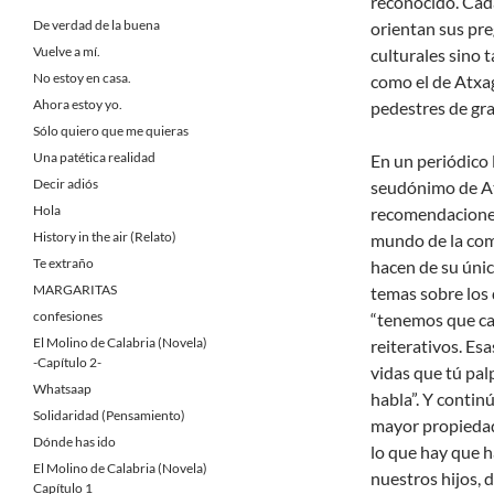
reconocido. Cad
De verdad de la buena
orientan sus pre
Vuelve a mí.
culturales sino t
No estoy en casa.
como el de Atxa
Ahora estoy yo.
pedestres de gra
Sólo quiero que me quieras
Una patética realidad
En un periódico l
Decir adiós
seudónimo de At
Hola
recomendaciones 
History in the air (Relato)
mundo de la comu
Te extraño
hacen de su únic
MARGARITAS
temas sobre los 
confesiones
“tenemos que ca
El Molino de Calabria (Novela)
reiterativos. Es
-Capítulo 2-
vidas que tú palp
Whatsaap
habla”. Y continú
Solidaridad (Pensamiento)
mayor propiedad 
Dónde has ido
lo que hay que h
El Molino de Calabria (Novela)
nuestros hijos, 
Capítulo 1