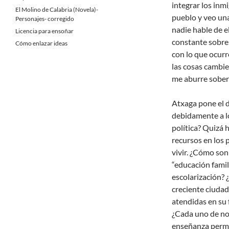
integrar los inm
El Molino de Calabria (Novela)-
pueblo y veo un
Personajes- corregido
nadie hable de e
Licencia para ensoñar
constante sobre
Cómo enlazar ideas
con lo que ocurr
las cosas cambien
me aburre sobe
Atxaga pone el 
debidamente a l
política? Quizá 
recursos en los 
vivir. ¿Cómo son
“educación famil
escolarización? 
creciente ciuda
atendidas en su 
¿Cada uno de no
enseñanza perma