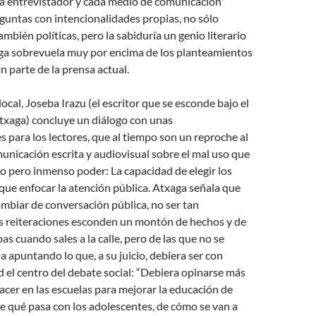
a entrevistador y cada medio de comunicación
guntas con intencionalidades propias, no sólo
ambién políticas, pero la sabiduría un genio literario
ga sobrevuela muy por encima de los planteamientos
n parte de la prensa actual.
ocal, Joseba Irazu (el escritor que se esconde bajo el
xaga) concluye un diálogo con unas
para los lectores, que al tiempo son un reproche al
nicación escrita y audiovisual sobre el mal uso que
o pero inmenso poder: La capacidad de elegir los
que enfocar la atención pública. Atxaga señala que
mbiar de conversación pública, no ser tan
as reiteraciones esconden un montón de hechos y de
as cuando sales a la calle, pero de las que no se
a apuntando lo que, a su juicio, debiera ser con
el centro del debate social: “Debiera opinarse más
acer en las escuelas para mejorar la educación de
de qué pasa con los adolescentes, de cómo se van a