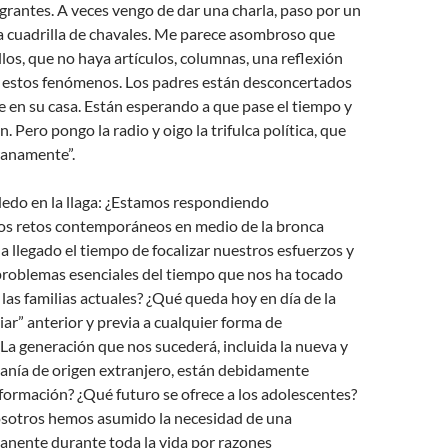
igrantes. A veces vengo de dar una charla, paso por un
a cuadrilla de chavales. Me parece asombroso que
llos, que no haya artículos, columnas, una reflexión
 estos fenómenos. Los padres están desconcertados
e en su casa. Están esperando a que pase el tiempo y
. Pero pongo la radio y oigo la trifulca política, que
ranamente”.
dedo en la llaga: ¿Estamos respondiendo
os retos contemporáneos en medio de la bronca
ha llegado el tiempo de focalizar nuestros esfuerzos y
problemas esenciales del tiempo que nos ha tocado
 las familias actuales? ¿Qué queda hoy en día de la
iar” anterior y previa a cualquier forma de
¿La generación que nos sucederá, incluida la nueva y
danía de origen extranjero, están debidamente
formación? ¿Qué futuro se ofrece a los adolescentes?
sotros hemos asumido la necesidad de una
nente durante toda la vida por razones