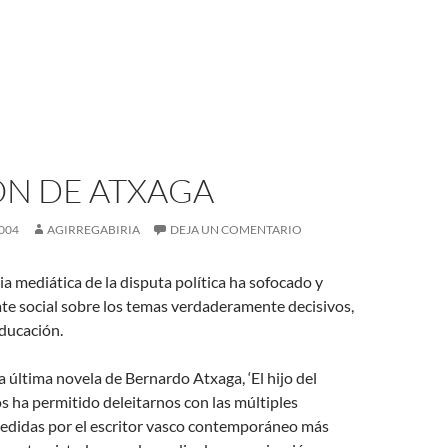
ÓN DE ATXAGA
004
AGIRREGABIRIA
DEJA UN COMENTARIO
a mediática de la disputa política ha sofocado y
te social sobre los temas verdaderamente decisivos,
ducación.
la última novela de Bernardo Atxaga, ‘El hijo del
os ha permitido deleitarnos con las múltiples
cedidas por el escritor vasco contemporáneo más