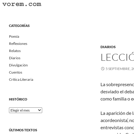
Saltar
al
Buscar
Vorem.com :: poesía, cuentos, relatos
contenido
Portal Literario Independiente
CATEGORÍAS
Poesía
Reflexiones
DIARIOS
Relatos
LECCI
Diarios
Divulgación
5 SEPTIEMBRE, 2
Cuentos
Crítica Literaria
La sobrepresenci
desviado el deba
como familia o e
HISTÓRICO
Histórico
La aparición de 
acordeonista’, n
entrevistas con
ÚLTIMOS TEXTOS