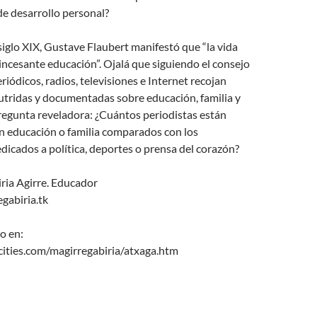
de desarrollo personal?
iglo XIX, Gustave Flaubert manifestó que “la vida
incesante educación”. Ojalá que siguiendo el consejo
riódicos, radios, televisiones e Internet recojan
utridas y documentadas sobre educación, familia y
regunta reveladora: ¿Cuántos periodistas están
n educación o familia comparados con los
icados a política, deportes o prensa del corazón?
ria Agirre. Educador
gabiria.tk
do en:
ities.com/magirregabiria/atxaga.htm