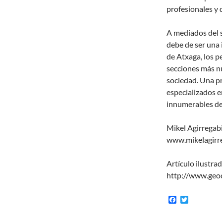
profesionales y 
A mediados del s
debe de ser una 
de Atxaga, los pe
secciones más n
sociedad. Una p
especializados e
innumerables ded
Mikel Agirregabi
www.mikelagirre
Artículo ilustra
http://www.geoc
F
T
a
w
c
i