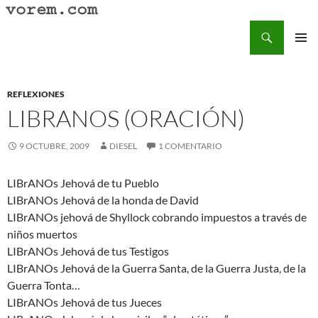
Saltar
al
Buscar
Vorem.com :: poesía, cuentos, relatos
contenido
MENÚ
PRINCI
REFLEXIONES
LIBRANOS (ORACIÓN)
9 OCTUBRE, 2009
DIESEL
1 COMENTARIO
LIBrANOs Jehová de tu Pueblo
LIBrANOs Jehová de la honda de David
LIBrANOs jehová de Shyllock cobrando impuestos a través de
niños muertos
LIBrANOs Jehová de tus Testigos
LIBrANOs Jehová de la Guerra Santa, de la Guerra Justa, de la
Guerra Tonta…
LIBrANOs Jehová de tus Jueces