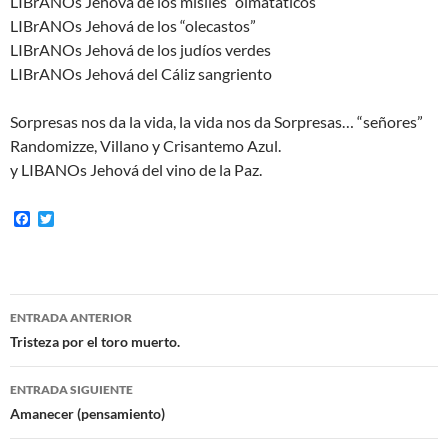
LIBrANOs Jehová de los misiles “olmatáticos”
LIBrANOs Jehová de los “olecastos”
LIBrANOs Jehová de los judíos verdes
LIBrANOs Jehová del Cáliz sangriento
Sorpresas nos da la vida, la vida nos da Sorpresas… “señores”
Randomizze, Villano y Crisantemo Azul.
y LIBANOs Jehová del vino de la Paz.
F
T
a
w
c
i
e
t
b
t
o
e
Navegación
o
r
ENTRADA ANTERIOR
k
de
Tristeza por el toro muerto.
entradas
ENTRADA SIGUIENTE
Amanecer (pensamiento)