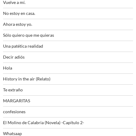
Vuelve a mí.
No estoy en casa.
Ahora estoy yo.
Sólo quiero que me quieras
Una patética realidad
Decir adiós
Hola
History in the air (Relato)
Te extraño
MARGARITAS
confesiones
El Molino de Calabria (Novela) -Capítulo 2-
Whatsaap