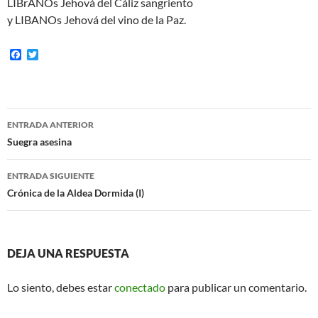
LIBrANOs Jehová del Cáliz sangriento
y LIBANOs Jehová del vino de la Paz.
F
T
a
w
c
i
e
t
b
t
o
e
Navegación
o
r
ENTRADA ANTERIOR
k
de
Suegra asesina
entradas
ENTRADA SIGUIENTE
Crónica de la Aldea Dormida (I)
DEJA UNA RESPUESTA
Lo siento, debes estar
conectado
para publicar un comentario.