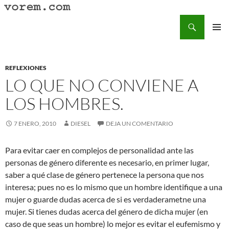
Saltar
al
Buscar
Vorem.com :: poesía, cuentos, relatos
contenido
MENÚ
PRINCI
REFLEXIONES
LO QUE NO CONVIENE A
LOS HOMBRES.
7 ENERO, 2010
DIESEL
DEJA UN COMENTARIO
Para evitar caer en complejos de personalidad ante las
personas de género diferente es necesario, en primer lugar,
saber a qué clase de género pertenece la persona que nos
interesa; pues no es lo mismo que un hombre identifique a una
mujer o guarde dudas acerca de si es verdaderametne una
mujer. Si tienes dudas acerca del género de dicha mujer (en
caso de que seas un hombre) lo mejor es evitar el eufemismo y