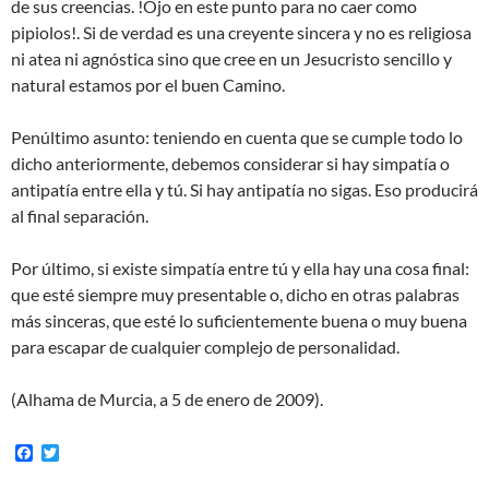
de sus creencias. !Ojo en este punto para no caer como
pipiolos!. Si de verdad es una creyente sincera y no es religiosa
ni atea ni agnóstica sino que cree en un Jesucristo sencillo y
natural estamos por el buen Camino.
Penúltimo asunto: teniendo en cuenta que se cumple todo lo
dicho anteriormente, debemos considerar si hay simpatía o
antipatía entre ella y tú. Si hay antipatía no sigas. Eso producirá
al final separación.
Por último, si existe simpatía entre tú y ella hay una cosa final:
que esté siempre muy presentable o, dicho en otras palabras
más sinceras, que esté lo suficientemente buena o muy buena
para escapar de cualquier complejo de personalidad.
(Alhama de Murcia, a 5 de enero de 2009).
F
T
a
w
c
i