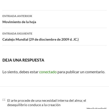
e
t
b
t
o
e
Navegación
o
r
ENTRADA ANTERIOR
k
de
Movimiento de la hoja
entradas
ENTRADA SIGUIENTE
Catalejo Mundial (29 de diociembre de 2009 d. JC.)
DEJA UNA RESPUESTA
Lo siento, debes estar
conectado
para publicar un comentario.
El arte procede de una necesidad interna del alma; el
desequilibrio conduce a la creación
Wassily Kandinski