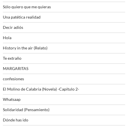
Sólo quiero que me quieras
Una patética realidad
Decir adiós
Hola
History in the air (Relato)
Te extraño
MARGARITAS
confesiones
El Molino de Calabria (Novela) -Capítulo 2-
Whatsaap
Solidaridad (Pensamiento)
Dónde has ido