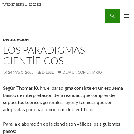
Saltar
al
Buscar
Vorem.com :: poesía, cuentos, relatos
contenido
MENÚ
PRINCI
DIVULGACIÓN
LOS PARADIGMAS
CIENTÍFICOS
24 MAYO, 2005
DIESEL
DEJA UN COMENTARIO
Según Thomas Kuhn, el paradigma consiste en un esquema
básico de interpretación de la realidad, que comprende
supuestos teóricos generales, leyes y técnicas que son
adoptadas por una comunidad de científicos.
Para la elaboración de la ciencia son válidos los siguientes
pasos: