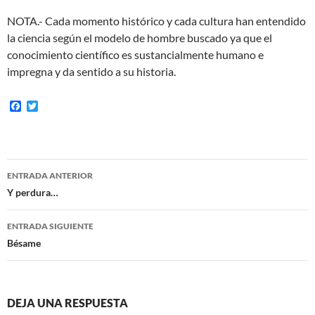
NOTA.- Cada momento histórico y cada cultura han entendido
la ciencia según el modelo de hombre buscado ya que el
conocimiento científico es sustancialmente humano e
impregna y da sentido a su historia.
F
T
a
w
c
i
e
t
b
t
o
e
Navegación
o
r
ENTRADA ANTERIOR
k
de
Y perdura…
entradas
ENTRADA SIGUIENTE
Bésame
DEJA UNA RESPUESTA