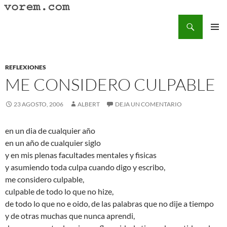
Saltar
al
Buscar
Vorem.com :: poesía, cuentos, relatos
contenido
MENÚ
PRINCI
REFLEXIONES
ME CONSIDERO CULPABLE
23 AGOSTO, 2006
ALBERT
DEJA UN COMENTARIO
en un dia de cualquier año
en un año de cualquier siglo
y en mis plenas facultades mentales y fisicas
y asumiendo toda culpa cuando digo y escribo,
me considero culpable,
culpable de todo lo que no hize,
de todo lo que no e oido, de las palabras que no dije a tiempo
y de otras muchas que nunca aprendi,