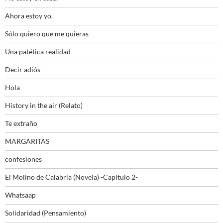
Ahora estoy yo.
Sólo quiero que me quieras
Una patética realidad
Decir adiós
Hola
History in the air (Relato)
Te extraño
MARGARITAS
confesiones
El Molino de Calabria (Novela) -Capítulo 2-
Whatsaap
Solidaridad (Pensamiento)