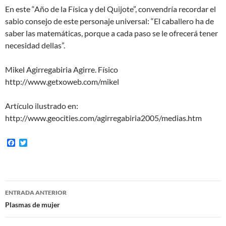
En este “Año de la Física y del Quijote”, convendría recordar el
sabio consejo de este personaje universal: “El caballero ha de
saber las matemáticas, porque a cada paso se le ofrecerá tener
necesidad dellas”.
Mikel Agirregabiria Agirre. Físico
http://www.getxoweb.com/mikel
Artículo ilustrado en:
http://www.geocities.com/agirregabiria2005/medias.htm
F
T
a
w
c
i
e
t
b
t
o
e
Navegación
o
r
ENTRADA ANTERIOR
k
de
Plasmas de mujer
entradas