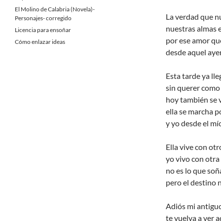
El Molino de Calabria (Novela)-
La verdad que n
Personajes- corregido
nuestras almas 
Licencia para ensoñar
por ese amor que
Cómo enlazar ideas
desde aquel aye
Esta tarde ya lle
sin querer como 
hoy también se 
ella se marcha p
y yo desde el mío
Ella vive con ot
yo vivo con otra
no es lo que so
pero el destino 
Adiós mi antiguo
te vuelva a ver a