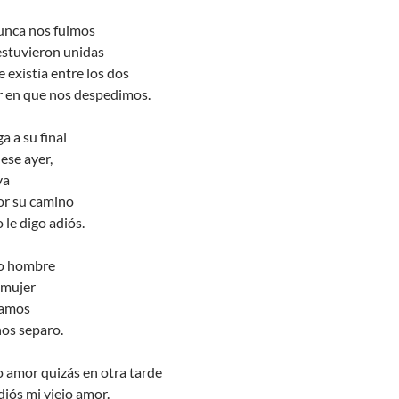
unca nos fuimos
estuvieron unidas
 existía entre los dos
r en que nos despedimos.
ga a su final
ese ayer,
va
or su camino
 le digo adiós.
ro hombre
 mujer
ñamos
nos separo.
 amor quizás en otra tarde
diós mi viejo amor.