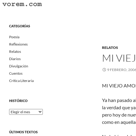
Saltar
al
Buscar
Vorem.com :: poesía, cuentos, relatos
contenido
Portal Literario Independiente
CATEGORÍAS
Poesía
Reflexiones
RELATOS
Relatos
MI VIE
Diarios
Divulgación
9 FEBRERO, 200
Cuentos
Crítica Literaria
MI VIEJO AMO
Ya han pasado a
HISTÓRICO
la verdad que ya
Histórico
pero hoy de nuev
como en aquella 
ÚLTIMOS TEXTOS