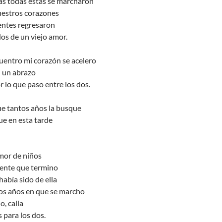
as todas estas se marcharon
uestros corazones
entes regresaron
os de un viejo amor.
cuentro mi corazón se acelero
 un abrazo
r lo que paso entre los dos.
ue tantos años la busque
ue en esta tarde
mor de niños
ente que termino
había sido de ella
os años en que se marcho
o, calla
 para los dos.