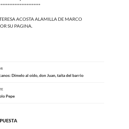
************************
TERESA ACOSTA ALAMILLA DE MARCO
OR SU PAGINA.
ón
OR
nos: Dímelo al oído, don Juan, taíta del barrio
TE
ablo Pepe
SPUESTA