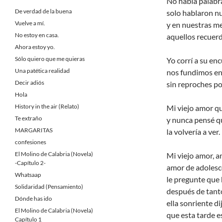
No había palabr
De verdad de la buena
solo hablaron n
Vuelve a mí.
y en nuestras m
No estoy en casa.
aquellos recuerd
Ahora estoy yo.
Sólo quiero que me quieras
Yo corrí a su en
Una patética realidad
nos fundimos en
Decir adiós
sin reproches po
Hola
History in the air (Relato)
Mi viejo amor q
Te extraño
y nunca pensé q
MARGARITAS
la volvería a ver.
confesiones
El Molino de Calabria (Novela)
Mi viejo amor, a
-Capítulo 2-
amor de adolesc
Whatsaap
le pregunte que 
Solidaridad (Pensamiento)
después de tant
Dónde has ido
ella sonriente dij
El Molino de Calabria (Novela)
que esta tarde es
Capítulo 1