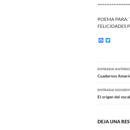
******************
POEMA PARA: 
FELICIDADES P
F
T
a
w
c
i
e
t
b
t
o
e
Navegaci
o
r
ENTRADA ANTERI
k
de
Cuadernos America
entradas
ENTRADA SIGUIEN
El origen del voc
DEJA UNA RE