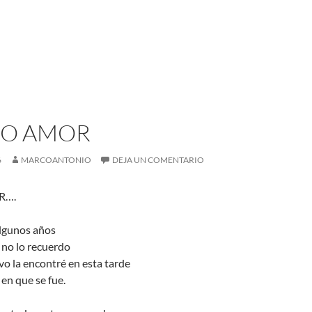
JO AMOR
6
MARCOANTONIO
DEJA UN COMENTARIO
R….
lgunos años
 no lo recuerdo
o la encontré en esta tarde
en que se fue.