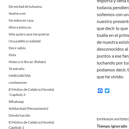
importa y llena
De verdad de la buena
todavía pendient
Vuelve a mí.
soñemos con un
No estoy en casa.
nuestro present
Ahora estoy yo.
que decir lo qu
Sólo quiero que me quieras
toalla en el prim
Una patética realidad
de nuestra exist
Decir adiós
desconocidos al
Hola
puntos a ese fan
History in the air (Relato)
luchando por tus
Te extraño
podamos decir, t
MARGARITAS
que he vivido.
confesiones
El Molino de Calabria (Novela)
F
T
a
w
-Capítulo 2-
c
i
Whatsaap
e
t
b
t
Solidaridad (Pensamiento)
o
e
Navegaci
Dónde has ido
o
r
ENTRADA ANTERI
k
El Molino de Calabria (Novela)
de
Tiempo ignorado
Capítulo 1