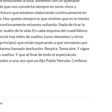
 de emociones la vida. Soñemos con un quehacer
e que nos convierta siempre en seres vivos y
 futuro que estamos elaborando continuamente en
e. Nos queda siempre lo que vivimos que es lo mismo
e continuamente estamos soñando. Nada de tirar la
er asalto de la vida. En cada esquina del cuadrilátero
encia hay miles de sueños (unos deseados y otros
 principio) que están esperando a que venzamos por
tasma llamado desilusión. Respira. Toma aire. Y sigue
 sueños. Y que al final de todo el espectáculo
odos a una, eso que ya dijo Pablo Neruda: Confieso
ón
OR