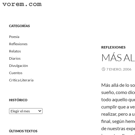
Saltar
al
Buscar
Vorem.com :: poesía, cuentos, relatos
contenido
Portal Literario Independiente
CATEGORÍAS
Poesía
Reflexiones
REFLEXIONES
Relatos
MÁS A
Diarios
Divulgación
7 ENERO, 2006
Cuentos
Crítica Literaria
Más allá de lo s
sueño, como dic
todo aquello qu
HISTÓRICO
cumplir que a ve
Histórico
realizar, pero a 
final, según hem
de nuestras expe
ÚLTIMOS TEXTOS