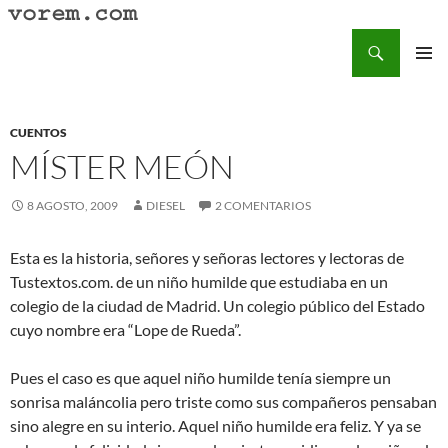
Saltar
al
Buscar
Vorem.com :: poesía, cuentos, relatos
contenido
MENÚ
PRINCI
CUENTOS
MÍSTER MEÓN
8 AGOSTO, 2009
DIESEL
2 COMENTARIOS
Esta es la historia, señores y señoras lectores y lectoras de
Tustextos.com. de un niño humilde que estudiaba en un
colegio de la ciudad de Madrid. Un colegio público del Estado
cuyo nombre era “Lope de Rueda”.
Pues el caso es que aquel niño humilde tenía siempre un
sonrisa maláncolia pero triste como sus compañeros pensaban
sino alegre en su interio. Aquel niño humilde era feliz. Y ya se