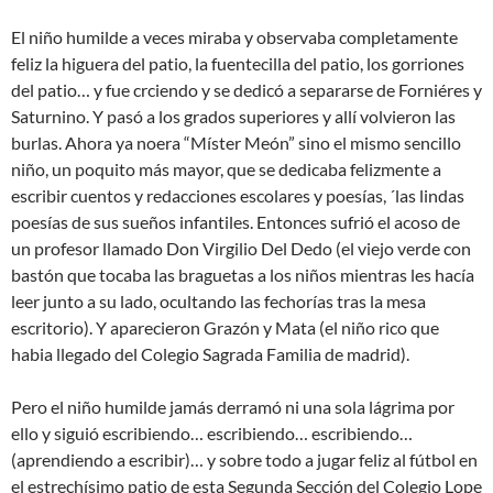
El niño humilde a veces miraba y observaba completamente
feliz la higuera del patio, la fuentecilla del patio, los gorriones
del patio… y fue crciendo y se dedicó a separarse de Forniéres y
Saturnino. Y pasó a los grados superiores y allí volvieron las
burlas. Ahora ya noera “Míster Meón” sino el mismo sencillo
niño, un poquito más mayor, que se dedicaba felizmente a
escribir cuentos y redacciones escolares y poesías, ´las lindas
poesías de sus sueños infantiles. Entonces sufrió el acoso de
un profesor llamado Don Virgilio Del Dedo (el viejo verde con
bastón que tocaba las braguetas a los niños mientras les hacía
leer junto a su lado, ocultando las fechorías tras la mesa
escritorio). Y aparecieron Grazón y Mata (el niño rico que
habia llegado del Colegio Sagrada Familia de madrid).
Pero el niño humilde jamás derramó ni una sola lágrima por
ello y siguió escribiendo… escribiendo… escribiendo…
(aprendiendo a escribir)… y sobre todo a jugar feliz al fútbol en
el estrechísimo patio de esta Segunda Sección del Colegio Lope