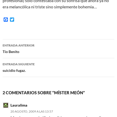
profesional) sólo contestaba con su sonrisa que ahora ya no
era melancólica ni triste sino simplemente bohemia…
F
T
a
w
c
i
e
t
b
t
o
e
Navegación
o
r
ENTRADA ANTERIOR
k
de
Tío Benito
entradas
ENTRADA SIGUIENTE
suicidio fugaz.
2 COMENTARIOS SOBRE “MÍSTER MEÓN”
Lauralima
20 AGOSTO, 2009 A LAS 13:57