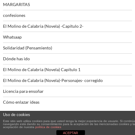
MARGARITAS
confesiones
El Molino de Calabria (Novela) -Capítulo 2-
Whatsaap
Solidaridad (Pensamiento)
Dónde has ido
El Molino de Calabria (Novela) Capítulo 1
El Molino de Calabria (Novela)-Personajes- corregido
Licencia para ensoñar
Cómo enlazar ideas
Uso de cookies
Este sitio web utiliza cookies para que usted tenga la mejor experiencia de usuario. Si continú
navegando está dando su consentimiento para la aceptación de las mencionadas cookies y la
aceptación de nuestra
política de cookies
Funciona gracias a WordPress
ACEPTAR