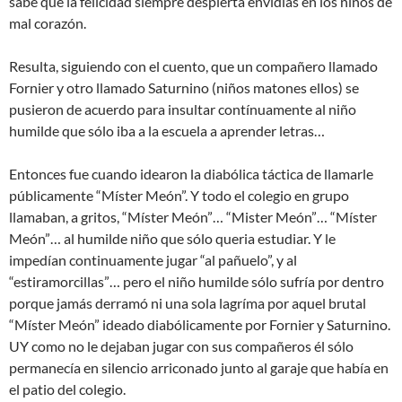
sabe que la felicidad siempre despierta envidias en los niños de
mal corazón.
Resulta, siguiendo con el cuento, que un compañero llamado
Fornier y otro llamado Saturnino (niños matones ellos) se
pusieron de acuerdo para insultar contínuamente al niño
humilde que sólo iba a la escuela a aprender letras…
Entonces fue cuando idearon la diabólica táctica de llamarle
públicamente “Míster Meón”. Y todo el colegio en grupo
llamaban, a gritos, “Míster Meón”… “Mister Meón”… “Míster
Meón”… al humilde niño que sólo queria estudiar. Y le
impedían continuamente jugar “al pañuelo”, y al
“estiramorcillas”… pero el niño humilde sólo sufría por dentro
porque jamás derramó ni una sola lagríma por aquel brutal
“Míster Meón” ideado diabólicamente por Fornier y Saturnino.
UY como no le dejaban jugar con sus compañeros él sólo
permanecía en silencio arriconado junto al garaje que había en
el patio del colegio.