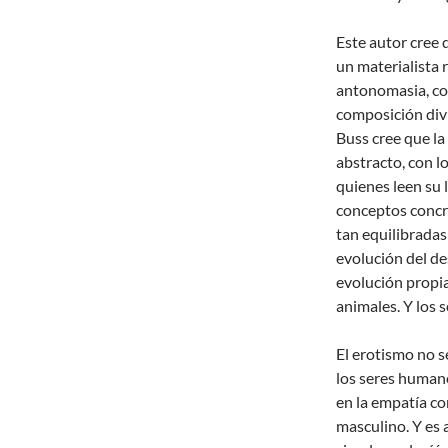
Este autor cree 
un materialista 
antonomasia, co
composición divi
Buss cree que la
abstracto, con l
quienes leen su l
conceptos concre
tan equilibradas
evolución del de
evolución propi
animales. Y los
El erotismo no 
los seres humano
en la empatía co
masculino. Y es 