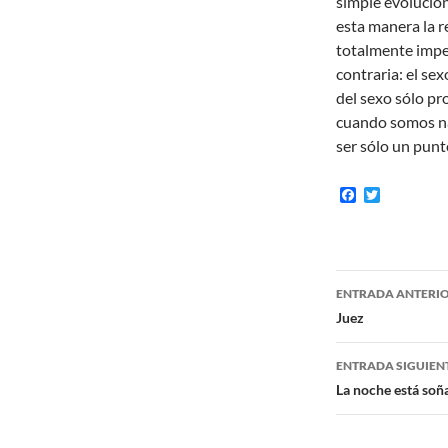
simple evolucíón
esta manera la 
totalmente imper
contraria: el se
del sexo sólo pr
cuando somos nat
ser sólo un punt
F
T
a
w
c
i
e
t
b
t
o
e
Navegaci
o
r
ENTRADA ANTERI
k
de
Juez
entradas
ENTRADA SIGUIEN
La noche está so