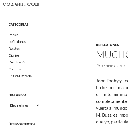
Saltar
al
Buscar
Vorem.com :: poesía, cuentos, relatos
contenido
Portal Literario Independiente
CATEGORÍAS
Poesía
Reflexiones
REFLEXIONES
Relatos
MUCHO
Diarios
Divulgación
5 ENERO, 2010
Cuentos
Crítica Literaria
John Tooby y Le
ha hecho cada pe
el límite mínimo 
HISTÓRICO
completamente d
Histórico
vuelta al mundo 
M. Buss, es impo
que yo, particul
ÚLTIMOS TEXTOS