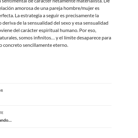
 sentimental de carácter netamente materialista. De
relación amorosa de una pareja hombre/mujer es
fecta. La estrategia a seguir es precisamente la
xo deriva de la sensualidad del sexo y esa sensualidad
oviene del carácter espiritual humano. Por eso,
urales, somos infinitos… y el límite desaparece para
o concreto sencillamente eterno.
ón
OR
TE
ñando…