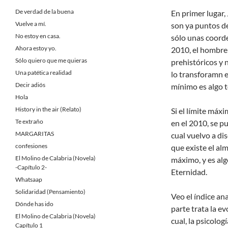
De verdad de la buena
En primer lugar, 
Vuelve a mí.
son ya puntos de
No estoy en casa.
sólo unas coorde
Ahora estoy yo.
2010, el hombre 
Sólo quiero que me quieras
prehistóricos y 
Una patética realidad
lo transforamn en
Decir adiós
mínimo es algo 
Hola
History in the air (Relato)
Si el límite máx
Te extraño
en el 2010, se 
MARGARITAS
cual vuelvo a di
confesiones
que existe el al
El Molino de Calabria (Novela)
máximo, y es alg
-Capítulo 2-
Eternidad.
Whatsaap
Solidaridad (Pensamiento)
Veo el índice an
Dónde has ido
parte trata la ev
El Molino de Calabria (Novela)
cual, la psicolo
Capítulo 1