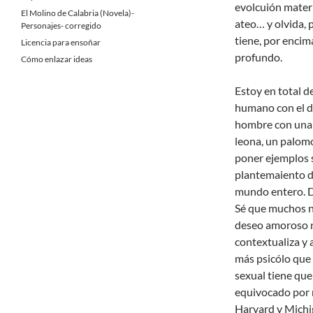
evolcuión materi
El Molino de Calabria (Novela)-
ateo… y olvida, 
Personajes- corregido
tiene, por encim
Licencia para ensoñar
profundo.
Cómo enlazar ideas
Estoy en total d
humano con el d
hombre con una 
leona, un palom
poner ejemplos s
plantemaiento de
mundo entero. Di
Sé que muchos n
deseo amoroso na
contextualiza y 
más psicólo que 
sexual tiene qu
equivocado por 
Harvard y Michi