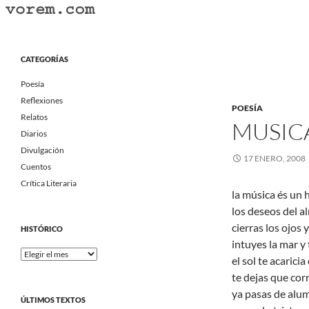
Saltar
al
Buscar
Vorem.com :: poesía, cuentos, relatos
contenido
Portal Literario Independiente
CATEGORÍAS
Poesía
Reflexiones
POESÍA
Relatos
MUSIC
Diarios
Divulgación
17 ENERO, 2008
Cuentos
Crítica Literaria
la música és un
los deseos del 
cierras los ojos 
HISTÓRICO
intuyes la mar y
Histórico
el sol te acarici
te dejas que cor
ya pasas de alum
ÚLTIMOS TEXTOS