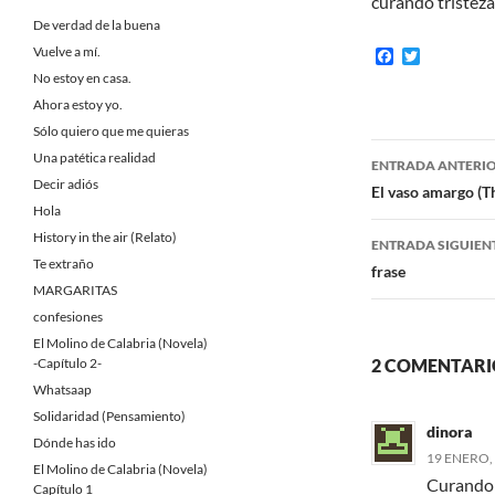
curando tristeza
De verdad de la buena
Vuelve a mí.
F
T
a
w
No estoy en casa.
c
i
Ahora estoy yo.
e
t
b
t
Sólo quiero que me quieras
o
e
Navegaci
Una patética realidad
o
r
ENTRADA ANTERI
k
Decir adiós
de
El vaso amargo (Th
Hola
entradas
History in the air (Relato)
ENTRADA SIGUIEN
Te extraño
frase
MARGARITAS
confesiones
El Molino de Calabria (Novela)
-Capítulo 2-
2 COMENTARI
Whatsaap
Solidaridad (Pensamiento)
dinora
Dónde has ido
19 ENERO, 
El Molino de Calabria (Novela)
Curando 
Capítulo 1