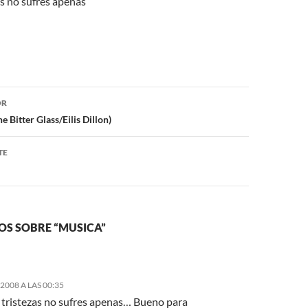
s no sufres apenas
ón
OR
e Bitter Glass/Eilis Dillon)
TE
OS SOBRE “MUSICA”
2008 A LAS 00:35
tristezas no sufres apenas… Bueno para