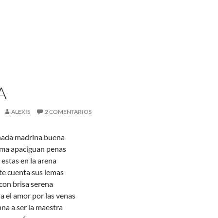
A
ALEXIS
2 COMENTARIOS
 hada madrina buena
alma apaciguan penas
y estas en la arena
 te cuenta sus lemas
a con brisa serena
ra el amor por las venas
na a ser la maestra