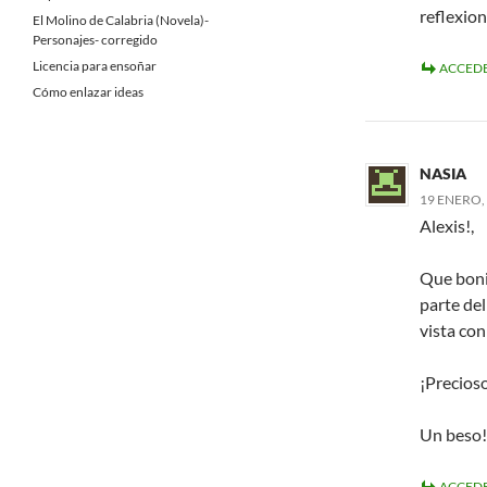
reflexion
El Molino de Calabria (Novela)-
Personajes- corregido
Licencia para ensoñar
ACCEDE
Cómo enlazar ideas
NASIA
19 ENERO, 
Alexis!,
Que boni
parte del
vista con
¡Precioso
Un beso!
ACCEDE