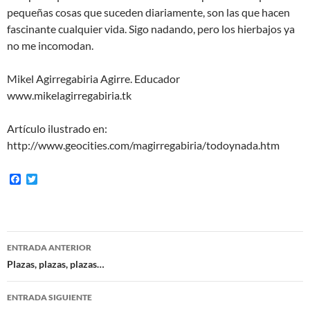
pequeñas cosas que suceden diariamente, son las que hacen
fascinante cualquier vida. Sigo nadando, pero los hierbajos ya
no me incomodan.
Mikel Agirregabiria Agirre. Educador
www.mikelagirregabiria.tk
Artículo ilustrado en:
http://www.geocities.com/magirregabiria/todoynada.htm
F
T
a
w
c
i
e
t
b
t
o
e
Navegación
o
r
ENTRADA ANTERIOR
k
de
Plazas, plazas, plazas…
entradas
ENTRADA SIGUIENTE