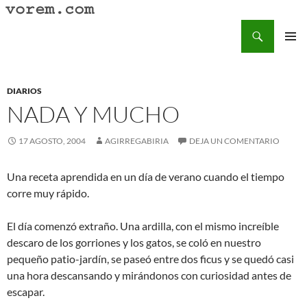
Saltar
al
Buscar
Vorem.com :: poesía, cuentos, relatos
contenido
MENÚ
PRINCI
DIARIOS
NADA Y MUCHO
17 AGOSTO, 2004
AGIRREGABIRIA
DEJA UN COMENTARIO
Una receta aprendida en un día de verano cuando el tiempo
corre muy rápido.
El día comenzó extraño. Una ardilla, con el mismo increíble
descaro de los gorriones y los gatos, se coló en nuestro
pequeño patio-jardín, se paseó entre dos ficus y se quedó casi
una hora descansando y mirándonos con curiosidad antes de
escapar.