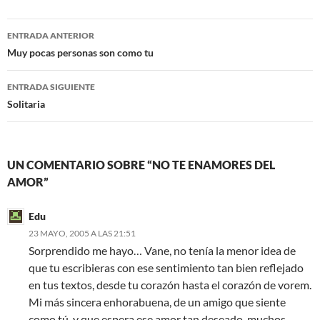
b
t
o
e
Navegación
o
r
ENTRADA ANTERIOR
k
de
Muy pocas personas son como tu
entradas
ENTRADA SIGUIENTE
Solitaria
UN COMENTARIO SOBRE “NO TE ENAMORES DEL
AMOR”
Edu
23 MAYO, 2005 A LAS 21:51
Sorprendido me hayo… Vane, no tenía la menor idea de
que tu escribieras con ese sentimiento tan bien reflejado
en tus textos, desde tu corazón hasta el corazón de vorem.
Mi más sincera enhorabuena, de un amigo que siente
como tú, y que espera ese amor tan deseado, muchos