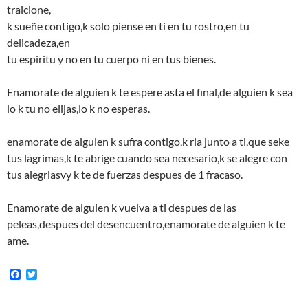
traicione,
k sueñe contigo,k solo piense en ti en tu rostro,en tu
delicadeza,en
tu espiritu y no en tu cuerpo ni en tus bienes.
Enamorate de alguien k te espere asta el final,de alguien k sea
lo k tu no elijas,lo k no esperas.
enamorate de alguien k sufra contigo,k ria junto a ti,que seke
tus lagrimas,k te abrige cuando sea necesario,k se alegre con
tus alegriasvy k te de fuerzas despues de 1 fracaso.
Enamorate de alguien k vuelva a ti despues de las
peleas,despues del desencuentro,enamorate de alguien k te
ame.
F
T
a
w
c
i
e
t