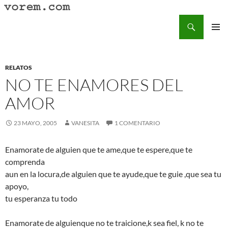
Saltar
al
Buscar
Vorem.com :: poesía, cuentos, relatos
contenido
MENÚ
PRINCI
RELATOS
NO TE ENAMORES DEL
AMOR
23 MAYO, 2005
VANESITA
1 COMENTARIO
Enamorate de alguien que te ame,que te espere,que te
comprenda
aun en la locura,de alguien que te ayude,que te guie ,que sea tu
apoyo,
tu esperanza tu todo
Enamorate de alguienque no te traicione,k sea fiel, k no te