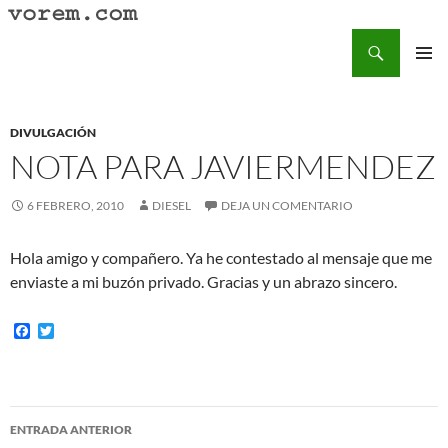
Saltar
al
Buscar
Vorem.com :: poesía, cuentos, relatos
contenido
MENÚ
PRINCI
DIVULGACIÓN
NOTA PARA JAVIERMENDEZ
6 FEBRERO, 2010
DIESEL
DEJA UN COMENTARIO
Hola amigo y compañero. Ya he contestado al mensaje que me
enviaste a mi buzón privado. Gracias y un abrazo sincero.
F
T
a
w
c
i
e
t
b
t
o
e
Navegación
o
r
ENTRADA ANTERIOR
k