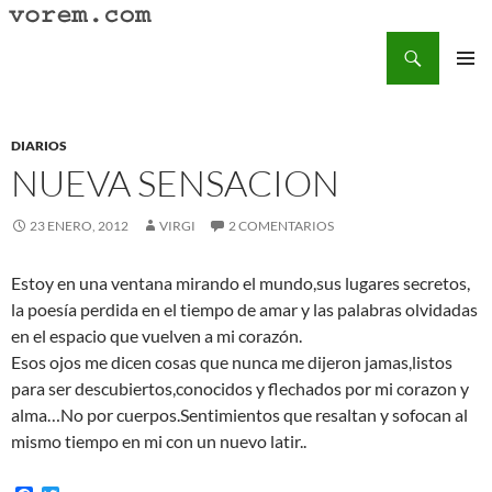
Saltar
al
Buscar
Vorem.com :: poesía, cuentos, relatos
contenido
MENÚ
PRINCI
DIARIOS
NUEVA SENSACION
23 ENERO, 2012
VIRGI
2 COMENTARIOS
Estoy en una ventana mirando el mundo,sus lugares secretos,
la poesía perdida en el tiempo de amar y las palabras olvidadas
en el espacio que vuelven a mi corazón.
Esos ojos me dicen cosas que nunca me dijeron jamas,listos
para ser descubiertos,conocidos y flechados por mi corazon y
alma…No por cuerpos.Sentimientos que resaltan y sofocan al
mismo tiempo en mi con un nuevo latir..