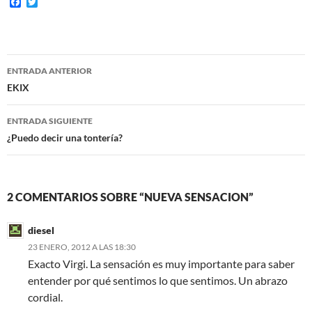
F
T
a
w
c
i
e
t
b
t
o
e
Navegación
o
r
ENTRADA ANTERIOR
k
de
EKIX
entradas
ENTRADA SIGUIENTE
¿Puedo decir una tontería?
2 COMENTARIOS SOBRE “NUEVA SENSACION”
diesel
23 ENERO, 2012 A LAS 18:30
Exacto Virgi. La sensación es muy importante para saber
entender por qué sentimos lo que sentimos. Un abrazo
cordial.