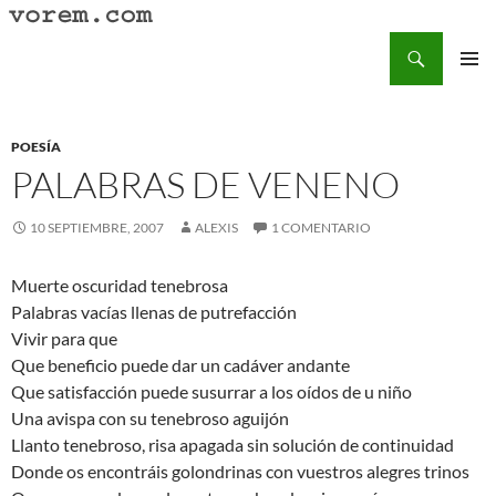
Saltar
al
Buscar
Vorem.com :: poesía, cuentos, relatos
contenido
MENÚ
PRINCI
POESÍA
PALABRAS DE VENENO
10 SEPTIEMBRE, 2007
ALEXIS
1 COMENTARIO
Muerte oscuridad tenebrosa
Palabras vacías llenas de putrefacción
Vivir para que
Que beneficio puede dar un cadáver andante
Que satisfacción puede susurrar a los oídos de u niño
Una avispa con su tenebroso aguijón
Llanto tenebroso, risa apagada sin solución de continuidad
Donde os encontráis golondrinas con vuestros alegres trinos