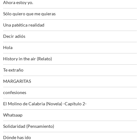
Ahora estoy yo.
Sólo quiero que me quieras
Una patética realidad
Decir adiós
Hola
History in the air (Relato)
Te extraño
MARGARITAS
confesiones
El Molino de Calabria (Novela) -Capítulo 2-
Whatsaap
Solidaridad (Pensamiento)
Dónde has ido