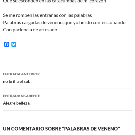
Que se esconden en las catacumbas de mi corazón
Se me rompen las entrañas con las palabras
Palabras cargadas de veneno, que yo he ido confeccionando
Con paciencia de artesano
F
T
a
w
c
i
e
t
b
t
o
e
Navegación
o
r
ENTRADA ANTERIOR
k
de
no brilla el sol.
entradas
ENTRADA SIGUIENTE
Alegre belleza.
UN COMENTARIO SOBRE “PALABRAS DE VENENO”