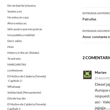
e
t
b
t
De verdad de la buena
o
e
Navegaci
Vuelve a mí.
o
r
ENTRADA ANTERI
k
No estoy en casa.
de
Patrullas
Ahora estoy yo.
entradas
Sólo quiero que me quieras
ENTRADA SIGUIEN
Una patética realidad
Amor constante má
Decir adiós
Hola
History in the air (Relato)
2 COMENTARI
Te extraño
MARGARITAS
confesiones
Marian
El Molino de Calabria (Novela)
25 AGOSTO,
-Capítulo 2-
Diesel ja
Whatsaap
Aunque d
Solidaridad (Pensamiento)
respuest
Dónde has ido
así:- Val
El Molino de Calabria (Novela)
jajjajja….
Capítulo 1