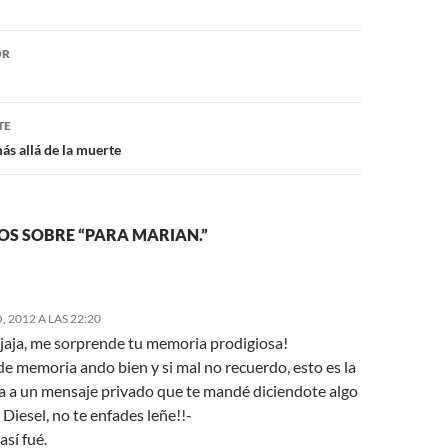
ón
OR
TE
s allá de la muerte
OS SOBRE “PARA MARIAN.”
 2012 A LAS 22:20
jjaja, me sorprende tu memoria prodigiosa!
e memoria ando bien y si mal no recuerdo, esto es la
a a un mensaje privado que te mandé diciendote algo
e Diesel, no te enfades leñe!!-
.así fué.