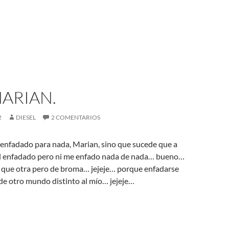
ARIAN.
2
DIESEL
2 COMENTARIOS
 enfadado para nada, Marian, sino que sucede que a
l enfadado pero ni me enfado nada de nada… bueno…
z que otra pero de broma… jejeje… porque enfadarse
 de otro mundo distinto al mío… jejeje…