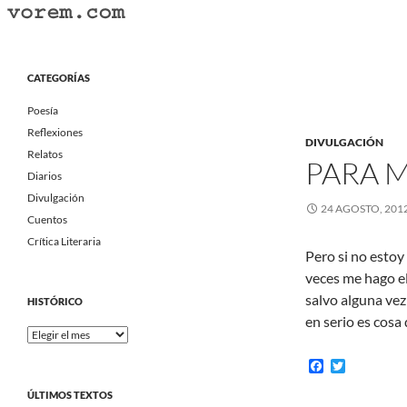
Saltar
al
Buscar
Vorem.com :: poesía, cuentos, relatos
contenido
Portal Literario Independiente
CATEGORÍAS
Poesía
Reflexiones
DIVULGACIÓN
Relatos
PARA M
Diarios
Divulgación
24 AGOSTO, 201
Cuentos
Crítica Literaria
Pero si no estoy
veces me hago e
salvo alguna ve
HISTÓRICO
en serio es cosa
Histórico
F
T
a
w
c
i
ÚLTIMOS TEXTOS