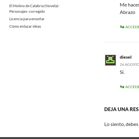
Me haces
El Molino de Calabria (Novela)-
Personajes- corregido
Abrazo
Licencia para ensoñar
Cómo enlazar ideas
ACCEDE
diesel
26 AGOSTO,
Sí.
ACCEDE
DEJA UNA RE
Lo siento, debes