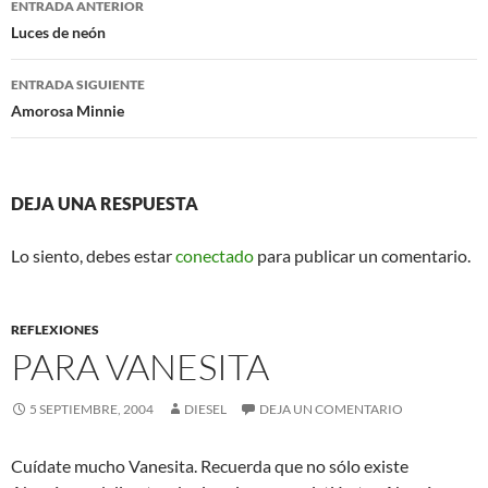
o
r
ENTRADA ANTERIOR
k
de
Luces de neón
entradas
ENTRADA SIGUIENTE
Amorosa Minnie
DEJA UNA RESPUESTA
Lo siento, debes estar
conectado
para publicar un comentario.
REFLEXIONES
PARA VANESITA
5 SEPTIEMBRE, 2004
DIESEL
DEJA UN COMENTARIO
Cuídate mucho Vanesita. Recuerda que no sólo existe