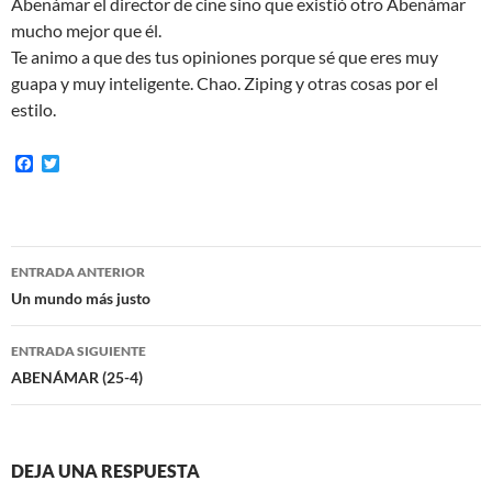
Abenámar el director de cine sino que existió otro Abenámar
mucho mejor que él.
Te animo a que des tus opiniones porque sé que eres muy
guapa y muy inteligente. Chao. Ziping y otras cosas por el
estilo.
F
T
a
w
c
i
e
t
b
t
o
e
Navegación
o
r
ENTRADA ANTERIOR
k
de
Un mundo más justo
entradas
ENTRADA SIGUIENTE
ABENÁMAR (25-4)
DEJA UNA RESPUESTA