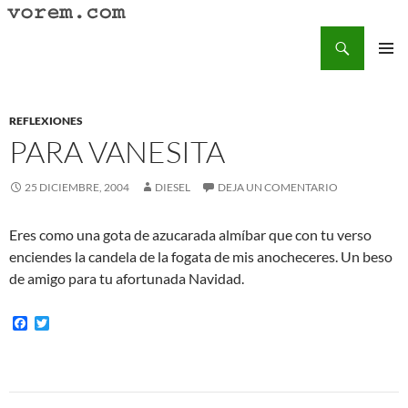
Saltar
al
Buscar
Vorem.com :: poesía, cuentos, relatos
contenido
MENÚ
PRINCI
REFLEXIONES
PARA VANESITA
25 DICIEMBRE, 2004
DIESEL
DEJA UN COMENTARIO
Eres como una gota de azucarada almíbar que con tu verso
enciendes la candela de la fogata de mis anocheceres. Un beso
de amigo para tu afortunada Navidad.
F
T
a
w
c
i
e
t
b
t
o
e
Navegación