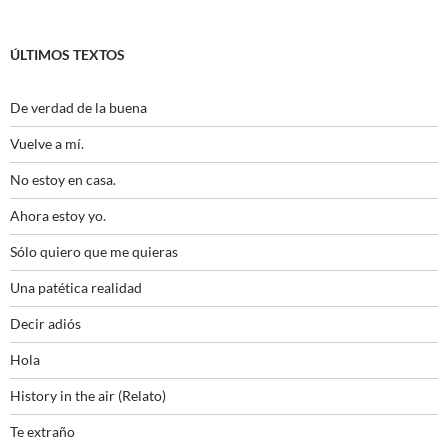
ÚLTIMOS TEXTOS
De verdad de la buena
Vuelve a mí.
No estoy en casa.
Ahora estoy yo.
Sólo quiero que me quieras
Una patética realidad
Decir adiós
Hola
History in the air (Relato)
Te extraño