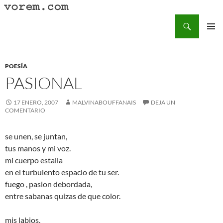
Saltar
al
Buscar
Vorem.com :: poesía, cuentos, relatos
contenido
MENÚ
PRINCI
POESÍA
PASIONAL
17 ENERO, 2007
MALVINABOUFFANAIS
DEJA UN
COMENTARIO
se unen, se juntan,
tus manos y mi voz.
mi cuerpo estalla
en el turbulento espacio de tu ser.
fuego , pasion debordada,
entre sabanas quizas de que color.
mis labios,