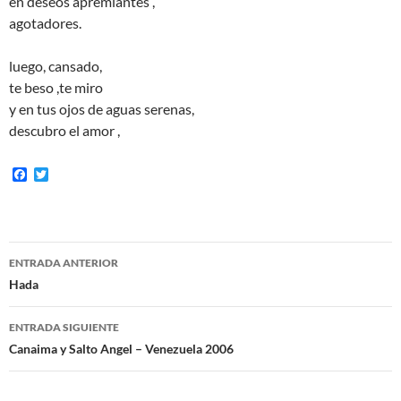
en deseos apremiantes ,
agotadores.
luego, cansado,
te beso ,te miro
y en tus ojos de aguas serenas,
descubro el amor ,
F
T
a
w
c
i
e
t
b
t
o
e
Navegación
o
r
ENTRADA ANTERIOR
k
de
Hada
entradas
ENTRADA SIGUIENTE
Canaima y Salto Angel – Venezuela 2006