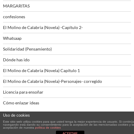
MARGARITAS
confesiones
El Molino de Calabria (Novela) -Capítulo 2-
Whatsaap
Solidaridad (Pensamiento)
Dónde has ido
El Molino de Calabria (Novela) Capítulo 1
El Molino de Calabria (Novela)-Personajes- corregido
Licencia para ensoñar
Cómo enlazar ideas
Uso de cookies
Este sitio web utiliza cookies para que usted tenga la mejor experiencia de usuario. Si continú
navegando está dando su consentimiento para la aceptación de las mencionadas cookies y la
aceptación de nuestra
política de cookies
Funciona gracias a WordPress
ACEPTAR