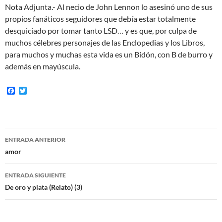
Nota Adjunta.- Al necio de John Lennon lo asesinó uno de sus
propios fanáticos seguidores que debía estar totalmente
desquiciado por tomar tanto LSD… y es que, por culpa de
muchos célebres personajes de las Enclopedias y los Libros,
para muchos y muchas esta vida es un Bidón, con B de burro y
además en mayúscula.
F
T
a
w
c
i
e
t
b
t
o
e
Navegación
o
r
ENTRADA ANTERIOR
k
de
amor
entradas
ENTRADA SIGUIENTE
De oro y plata (Relato) (3)