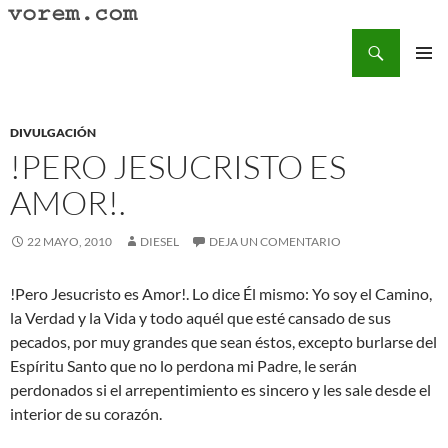
Saltar
al
Buscar
Vorem.com :: poesía, cuentos, relatos
contenido
MENÚ
PRINCI
DIVULGACIÓN
!PERO JESUCRISTO ES
AMOR!.
22 MAYO, 2010
DIESEL
DEJA UN COMENTARIO
!Pero Jesucristo es Amor!. Lo dice Él mismo: Yo soy el Camino,
la Verdad y la Vida y todo aquél que esté cansado de sus
pecados, por muy grandes que sean éstos, excepto burlarse del
Espíritu Santo que no lo perdona mi Padre, le serán
perdonados si el arrepentimiento es sincero y les sale desde el
interior de su corazón.