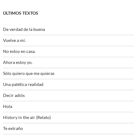
ÚLTIMOS TEXTOS
De verdad de la buena
Vuelve a mí.
No estoy en casa.
Ahora estoy yo.
Sólo quiero que me quieras
Una patética realidad
Decir adiós
Hola
History in the air (Relato)
Te extraño