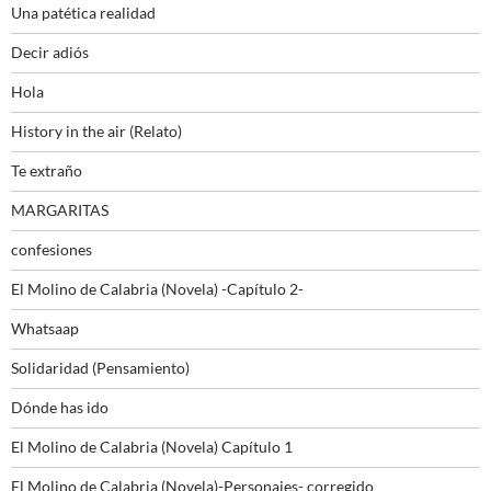
Una patética realidad
Decir adiós
Hola
History in the air (Relato)
Te extraño
MARGARITAS
confesiones
El Molino de Calabria (Novela) -Capítulo 2-
Whatsaap
Solidaridad (Pensamiento)
Dónde has ido
El Molino de Calabria (Novela) Capítulo 1
El Molino de Calabria (Novela)-Personajes- corregido