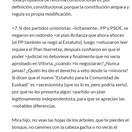
definición, constitucional, porque la constitución ampara y
regula su propia modificación.
>7. Si dos partidos unionistas –lícitamente-, PP y PSOE, se
negaron en redondo >al plan Ardanza que ahora añoran
(el PP también se negó al Estatuto), luego >rehusaron leer
siquiera el Plan Ibarretxe, después confiaron en que el
poder >judicial no detuviese y finalmente que no sería
aprobado en Vitoria, ¿cuándo >lo negociarán? ¿Nunca
jamás? ¿Quién les dio el derecho a veto desde la >minoría?
Si dicen que el nuevo “Estatuto para la Comunidad de
Euskadi” es >secesionista (que no lo es, pero podría serlo),
por qué no les presenta algún >partido un plan
legítimamente independentista, para que se aprecien las
>notables diferencias.
Mira hijo, no veas las hojas de los árboles, que te pierdes el
bosque, no camines con la cabeza gacha o no verás el