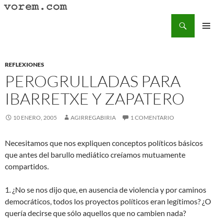
Saltar
al
Buscar
Vorem.com :: poesía, cuentos, relatos
contenido
MENÚ
PRINCI
REFLEXIONES
PEROGRULLADAS PARA
IBARRETXE Y ZAPATERO
10 ENERO, 2005
AGIRREGABIRIA
1 COMENTARIO
Necesitamos que nos expliquen conceptos políticos básicos
que antes del barullo mediático creíamos mutuamente
compartidos.
1. ¿No se nos dijo que, en ausencia de violencia y por caminos
democráticos, todos los proyectos políticos eran legítimos? ¿O
quería decirse que sólo aquellos que no cambien nada?