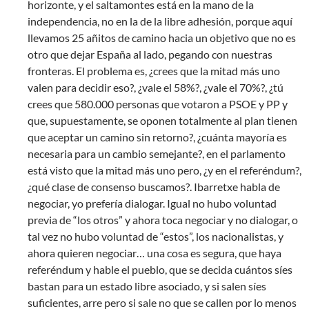
horizonte, y el saltamontes está en la mano de la
independencia, no en la de la libre adhesión, porque aquí
llevamos 25 añitos de camino hacia un objetivo que no es
otro que dejar España al lado, pegando con nuestras
fronteras. El problema es, ¿crees que la mitad más uno
valen para decidir eso?, ¿vale el 58%?, ¿vale el 70%?, ¿tú
crees que 580.000 personas que votaron a PSOE y PP y
que, supuestamente, se oponen totalmente al plan tienen
que aceptar un camino sin retorno?, ¿cuánta mayoría es
necesaria para un cambio semejante?, en el parlamento
está visto que la mitad más uno pero, ¿y en el referéndum?,
¿qué clase de consenso buscamos?. Ibarretxe habla de
negociar, yo prefería dialogar. Igual no hubo voluntad
previa de “los otros” y ahora toca negociar y no dialogar, o
tal vez no hubo voluntad de “estos”, los nacionalistas, y
ahora quieren negociar… una cosa es segura, que haya
referéndum y hable el pueblo, que se decida cuántos síes
bastan para un estado libre asociado, y si salen síes
suficientes, arre pero si sale no que se callen por lo menos