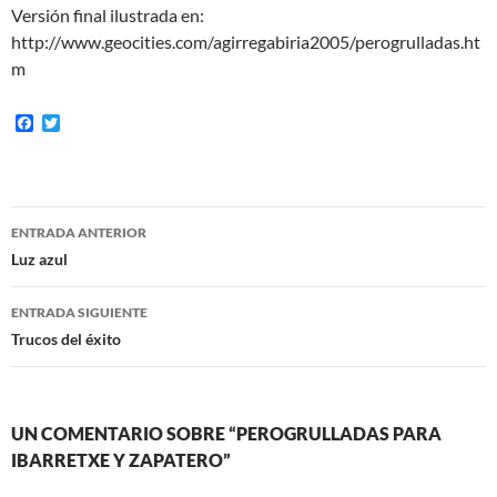
Versión final ilustrada en:
http://www.geocities.com/agirregabiria2005/perogrulladas.ht
m
F
T
a
w
c
i
e
t
b
t
o
e
Navegación
o
r
ENTRADA ANTERIOR
k
de
Luz azul
entradas
ENTRADA SIGUIENTE
Trucos del éxito
UN COMENTARIO SOBRE “PEROGRULLADAS PARA
IBARRETXE Y ZAPATERO”