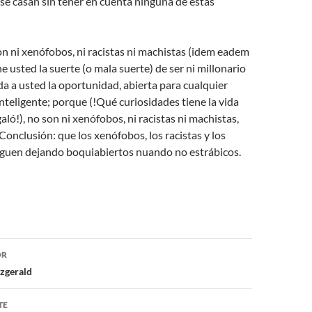
 se casan sin tener en cuenta ninguna de estas
son ni xenófobos, ni racistas ni machistas (idem eadem
ne usted la suerte (o mala suerte) de ser ni millonario
eda a usted la oportunidad, abierta para cualquier
inteligente; porque (!Qué curiosidades tiene la vida
aló!), no son ni xenófobos, ni racistas ni machistas,
 Conclusión: que los xenófobos, los racistas y los
iguen dejando boquiabiertos nuando no estrábicos.
ón
OR
tzgerald
TE