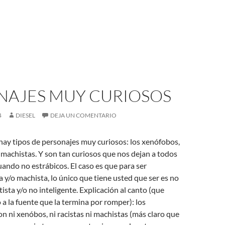
NAJES MUY CURIOSOS
4
DIESEL
DEJA UN COMENTARIO
hay tipos de personajes muy curiosos: los xenófobos,
os machistas. Y son tan curiosos que nos dejan a todos
ando no estrábicos. El caso es que para ser
a y/o machista, lo único que tiene usted que ser es no
tista y/o no inteligente. Explicación al canto (que
o a la fuente que la termina por romper): los
on ni xenóbos, ni racistas ni machistas (más claro que