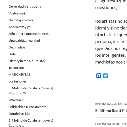
el agua está que
De verdad de la buena
cuestiones);
Vuelve a mí.
No estoy en casa.
los artistas no 
Ahora estoy yo.
idem) y si no tie
Sólo quiero que me quieras
ni artista, le qu
Una patética realidad
persona, de ser 
Decir adiós
que Dios nos reg
Hola
los inteligentes.
History in the air (Relato)
machistas nos s
Te extraño
MARGARITAS
F
T
a
w
confesiones
c
i
El Molino de Calabria (Novela)
e
t
b
t
-Capítulo 2-
o
e
Navegaci
Whatsaap
o
r
ENTRADA ANTERI
k
Solidaridad (Pensamiento)
de
El último Scott Fi
Dónde has ido
entradas
El Molino de Calabria (Novela)
ENTRADA SIGUIEN
Capítulo 1