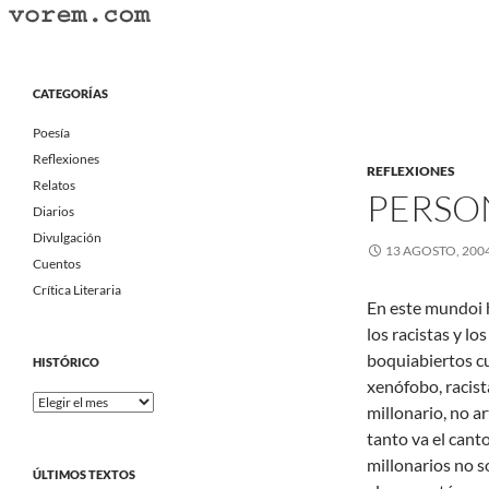
Saltar
al
Buscar
Vorem.com :: poesía, cuentos, relatos
contenido
Portal Literario Independiente
CATEGORÍAS
Poesía
Reflexiones
REFLEXIONES
Relatos
PERSO
Diarios
Divulgación
13 AGOSTO, 200
Cuentos
Crítica Literaria
En este mundoi 
los racistas y l
boquiabiertos cu
HISTÓRICO
xenófobo, racist
Histórico
millonario, no ar
tanto va el cant
millonarios no s
ÚLTIMOS TEXTOS