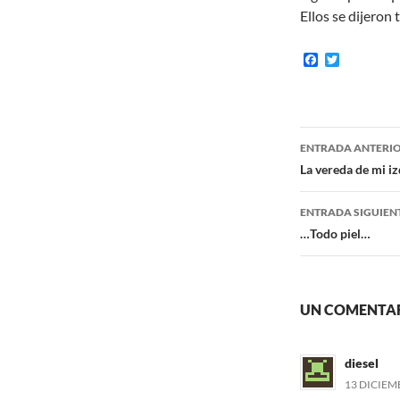
Ellos se dijeron
F
T
a
w
c
i
e
t
b
t
o
e
Navegaci
o
r
ENTRADA ANTERI
k
de
La vereda de mi i
entradas
ENTRADA SIGUIEN
…Todo piel…
UN COMENTAR
diesel
13 DICIEMB