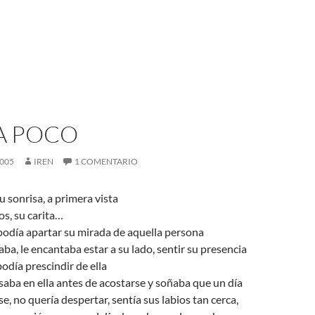
A POCO
2005
IREN
1 COMENTARIO
 sonrisa, a primera vista
s, su carita…
podía apartar su mirada de aquella persona
aba, le encantaba estar a su lado, sentir su presencia
odía prescindir de ella
aba en ella antes de acostarse y soñaba que un día
e, no quería despertar, sentía sus labios tan cerca,