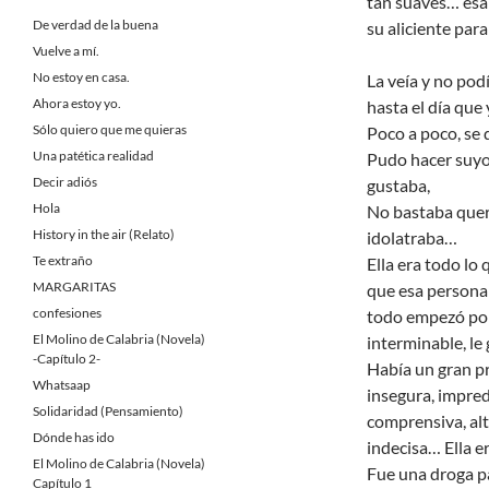
tan suaves… esa 
De verdad de la buena
su aliciente para
Vuelve a mí.
No estoy en casa.
La veía y no podí
Ahora estoy yo.
hasta el día que
Sólo quiero que me quieras
Poco a poco, se 
Una patética realidad
Pudo hacer suyo
Decir adiós
gustaba,
Hola
No bastaba querer
History in the air (Relato)
idolatraba…
Te extraño
Ella era todo lo
MARGARITAS
que esa persona 
confesiones
todo empezó por 
El Molino de Calabria (Novela)
interminable, le
-Capítulo 2-
Había un gran pro
Whatsaap
insegura, impred
Solidaridad (Pensamiento)
comprensiva, alt
Dónde has ido
indecisa… Ella er
El Molino de Calabria (Novela)
Fue una droga pa
Capítulo 1