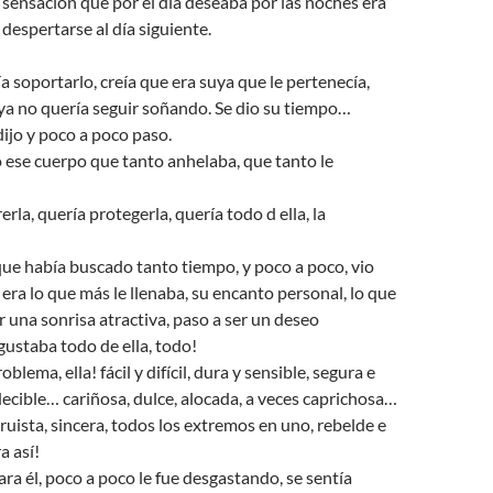
sensación que por el día deseaba por las noches era
 despertarse al día siguiente.
a soportarlo, creía que era suya que le pertenecía,
 ya no quería seguir soñando. Se dio su tiempo…
dijo y poco a poco paso.
 ese cuerpo que tanto anhelaba, que tanto le
la, quería protegerla, quería todo d ella, la
 que había buscado tanto tiempo, y poco a poco, vio
era lo que más le llenaba, su encanto personal, lo que
una sonrisa atractiva, paso a ser un deseo
 gustaba todo de ella, todo!
blema, ella! fácil y difícil, dura y sensible, segura e
ecible… cariñosa, dulce, alocada, a veces caprichosa…
ruista, sincera, todos los extremos en uno, rebelde e
a así!
ra él, poco a poco le fue desgastando, se sentía