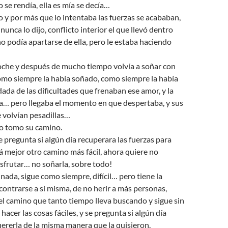
 se rendía, ella es mía se decía…
 y por más que lo intentaba las fuerzas se acababan,
nunca lo dijo, conflicto interior el que llevó dentro
 podía apartarse de ella, pero le estaba haciendo
oche y después de mucho tiempo volvía a soñar con
como siempre la había soñado, como siempre la había
dada de las dificultades que frenaban ese amor, y la
ba… pero llegaba el momento en que despertaba, y sus
 volvían pesadillas…
o tomo su camino.
se pregunta si algún día recuperara las fuerzas para
rá mejor otro camino más fácil, ahora quiere no
isfrutar… no soñarla, sobre todo!
 nada, sigue como siempre, difícil… pero tiene la
ontrarse a si misma, de no herir a más personas,
l camino que tanto tiempo lleva buscando y sigue sin
hacer las cosas fáciles, y se pregunta si algún día
ererla de la misma manera que la quisieron.