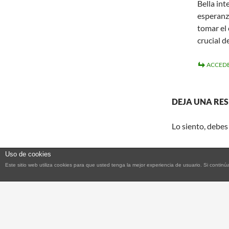
Bella int
esperanza
tomar el
crucial d
ACCEDE
DEJA UNA RE
Lo siento, debes
Uso de cookies
Este sitio web utiliza cookies para que usted tenga la mejor experiencia de usuario. Si con