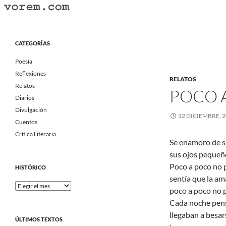
Saltar
al
Buscar
Vorem.com :: poesía, cuentos, relatos
contenido
Portal Literario Independiente
CATEGORÍAS
Poesía
Reflexiones
RELATOS
Relatos
POCO 
Diarios
Divulgación
12 DICIEMBRE, 
Cuentos
Crítica Literaria
Se enamoro de su
sus ojos pequeño
Poco a poco no 
HISTÓRICO
sentía que la am
Histórico
poco a poco no p
Cada noche pens
llegaban a besars
ÚLTIMOS TEXTOS