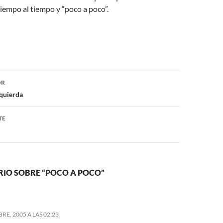
 tiempo al tiempo y “poco a poco”.
ón
OR
zquierda
TE
IO SOBRE “POCO A POCO”
RE, 2005 A LAS 02:23