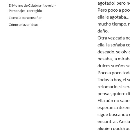
agotado! pero no
El Molino de Calabria (Novela)-
Pero poco a poco
Personajes- corregido
ella le agotaba… 
Licencia para ensoñar
mucho tiempo, no
Cómo enlazar ideas
daño.
Otra vez cada n
ella, la soñaba 
deseado, se olvi
besaba, la mira
dulces sueños se
Poco a poco tod
Todavía hoy, el 
retomarlo, si se
pensar, quiere d
Ella aún no sabe
esperanza de enc
sigue buscando e
encontrar. Ansía 
alguien podrá qu