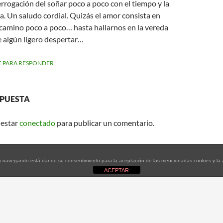
errogación del soñar poco a poco con el tiempo y la
. Un saludo cordial. Quizás el amor consista en
 camino poco a poco… hasta hallarnos en la vereda
e algún ligero despertar…
 PARA RESPONDER
SPUESTA
 estar
conectado
para publicar un comentario.
tinúa navegando está dando su consentimiento para la aceptación de las mencionadas cookies y l
ACEPTAR