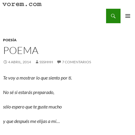
Saltar
al
Buscar
Vorem.com :: poesía, cuentos, relatos
contenido
MENÚ
PRINCI
POESÍA
POEMA
4 ABRIL, 2014
SSSHHH
7 COMENTARIOS
Te voy a mostrar lo que siento por ti.
No sé si estarás preparado,
sólo espero que te guste mucho
y que después me elijas a mí…