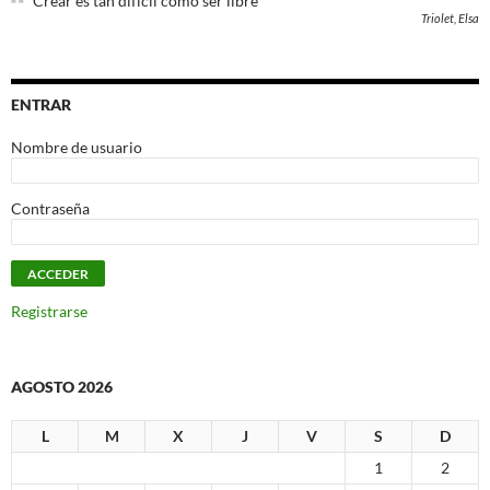
Crear es tan difícil como ser libre
Triolet, Elsa
ENTRAR
Nombre de usuario
Contraseña
Registrarse
AGOSTO 2026
L
M
X
J
V
S
D
1
2