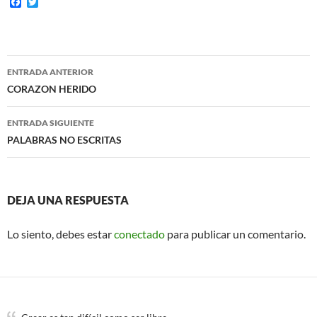
F
T
a
w
c
i
e
t
b
t
o
e
Navegación
o
r
ENTRADA ANTERIOR
k
de
CORAZON HERIDO
entradas
ENTRADA SIGUIENTE
PALABRAS NO ESCRITAS
DEJA UNA RESPUESTA
Lo siento, debes estar
conectado
para publicar un comentario.