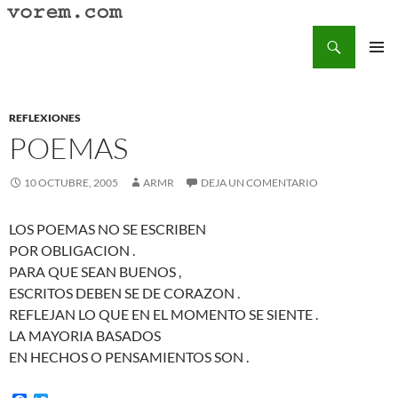
Saltar
al
Buscar
Vorem.com :: poesía, cuentos, relatos
contenido
MENÚ
PRINCI
REFLEXIONES
POEMAS
10 OCTUBRE, 2005
ARMR
DEJA UN COMENTARIO
LOS POEMAS NO SE ESCRIBEN
POR OBLIGACION .
PARA QUE SEAN BUENOS ,
ESCRITOS DEBEN SE DE CORAZON .
REFLEJAN LO QUE EN EL MOMENTO SE SIENTE .
LA MAYORIA BASADOS
EN HECHOS O PENSAMIENTOS SON .