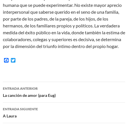
humana que se puede experimentar. No existe mayor aprecio
interpersonal que saberse querido en el seno de una familia,
por parte de los padres, de la pareja, de los hijos, de los
hermanos, de los familiares propios y políticos. La verdadera
medida del éxito público en la vida, donde también la estima de
colaboradores, colegas y superiores es decisiva, se determina
por la dimensión del triunfo íntimo dentro del propio hogar.
F
T
a
w
c
i
e
t
b
t
o
e
Navegación
o
r
ENTRADA ANTERIOR
k
de
La canción de amor (para Eug)
entradas
ENTRADA SIGUIENTE
A Laura