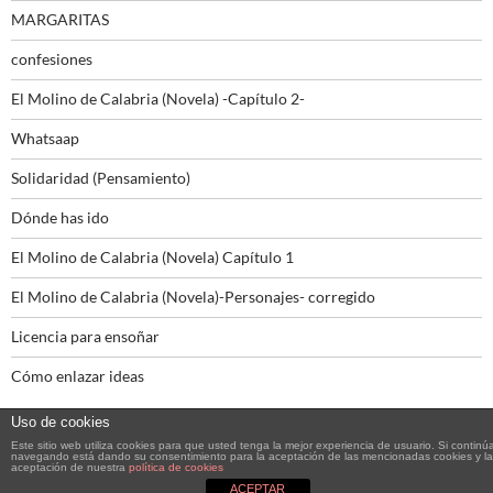
MARGARITAS
confesiones
El Molino de Calabria (Novela) -Capítulo 2-
Whatsaap
Solidaridad (Pensamiento)
Dónde has ido
El Molino de Calabria (Novela) Capítulo 1
El Molino de Calabria (Novela)-Personajes- corregido
Licencia para ensoñar
Cómo enlazar ideas
Uso de cookies
Este sitio web utiliza cookies para que usted tenga la mejor experiencia de usuario. Si continú
navegando está dando su consentimiento para la aceptación de las mencionadas cookies y la
aceptación de nuestra
política de cookies
Funciona gracias a WordPress
ACEPTAR