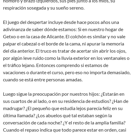
hombro y brazo izquierdos, sus pies junto a los míos, su
respiración sosegada y su sueño sereno.
El juego del despertar incluye desde hace pocos años una
adivinanza de saber dónde estamos: Si en nuestro hogar de
Getxo o en la casa de Alicante. El colchón es similar y no vale
palpar el cabezal o el borde de la cama, ni apurar la memoria
del día anterior. El truco es tratar de acertar sin abrir los ojos,
por algún leve ruido como la lluvia exterior en los ventanales o
el tráfico lejano. Entonces comprendo si estamos de
vacaciones o durante el curso, pero eso no importa demasiado,
cuando se está entre personas amadas.
Luego sigue la preocupación por nuestros hijos: ¿Estarán en
sus cuartos de al lado, o en su residencia de estudios? ¿Han de
madrugar? ¿El pequeño que estudia lejos parecía feliz en su
última llamada? ¿Los abuelos qué tal estaban según la
conversación de cada noche? ¿Y el resto de la amplia familia?
Cuando el repaso indica que todo parece estar en orden, casi