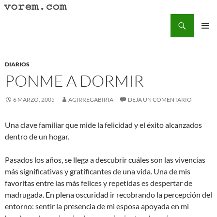
Saltar
al
Buscar
Vorem.com :: poesía, cuentos, relatos
contenido
MENÚ
PRINCI
DIARIOS
PONME A DORMIR
6 MARZO, 2005
AGIRREGABIRIA
DEJA UN COMENTARIO
Una clave familiar que mide la felicidad y el éxito alcanzados
dentro de un hogar.
Pasados los años, se llega a descubrir cuáles son las vivencias
más significativas y gratificantes de una vida. Una de mis
favoritas entre las más felices y repetidas es despertar de
madrugada. En plena oscuridad ir recobrando la percepción del
entorno: sentir la presencia de mi esposa apoyada en mi