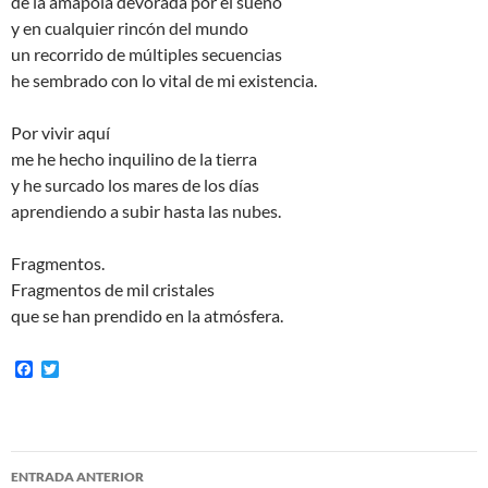
de la amapola devorada por el sueño
y en cualquier rincón del mundo
un recorrido de múltiples secuencias
he sembrado con lo vital de mi existencia.
Por vivir aquí
me he hecho inquilino de la tierra
y he surcado los mares de los días
aprendiendo a subir hasta las nubes.
Fragmentos.
Fragmentos de mil cristales
que se han prendido en la atmósfera.
F
T
a
w
c
i
e
t
b
t
o
e
Navegación
o
r
ENTRADA ANTERIOR