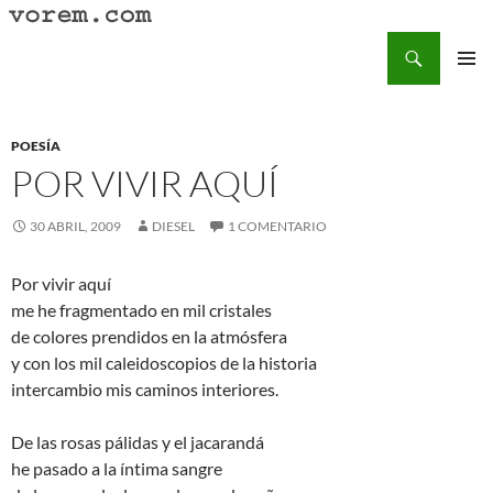
Saltar
al
Buscar
Vorem.com :: poesía, cuentos, relatos
contenido
MENÚ
PRINCI
POESÍA
POR VIVIR AQUÍ
30 ABRIL, 2009
DIESEL
1 COMENTARIO
Por vivir aquí
me he fragmentado en mil cristales
de colores prendidos en la atmósfera
y con los mil caleidoscopios de la historia
intercambio mis caminos interiores.
De las rosas pálidas y el jacarandá
he pasado a la íntima sangre