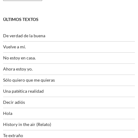
ÚLTIMOS TEXTOS
De verdad de la buena
Vuelve a mí.
No estoy en casa.
Ahora estoy yo.
Sólo quiero que me quieras
Una patética realidad
Decir adiós
Hola
History in the air (Relato)
Te extraño