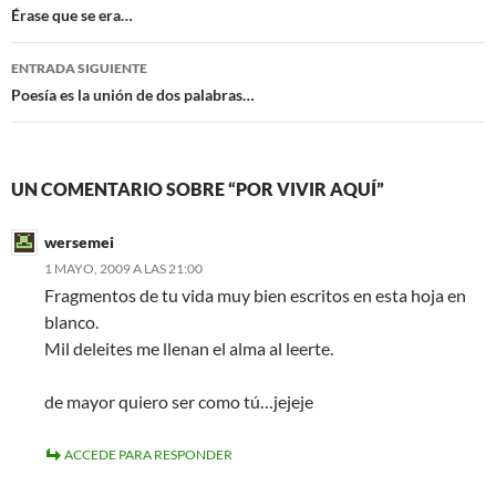
k
de
Érase que se era…
entradas
ENTRADA SIGUIENTE
Poesía es la unión de dos palabras…
UN COMENTARIO SOBRE “POR VIVIR AQUÍ”
wersemei
1 MAYO, 2009 A LAS 21:00
Fragmentos de tu vida muy bien escritos en esta hoja en
blanco.
Mil deleites me llenan el alma al leerte.
de mayor quiero ser como tú…jejeje
ACCEDE PARA RESPONDER