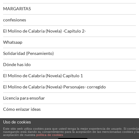
MARGARITAS
confesiones
El Molino de Calabria (Novela) -Capítulo 2-
Whatsaap
Solidaridad (Pensamiento)
Dónde has ido
El Molino de Calabria (Novela) Capítulo 1
El Molino de Calabria (Novela)-Personajes- corregido
Licencia para ensoñar
Cómo enlazar ideas
Uso de cookies
Este sitio web utiliza cookies para que usted tenga la mejor experiencia de usuario. Si continú
navegando está dando su consentimiento para la aceptación de las mencionadas cookies y la
aceptación de nuestra
política de cookies
Funciona gracias a WordPress