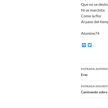
Que no se desho
Ni se marchita
Como la flor
Al paso del tie
Alumine74
F
T
a
w
c
i
e
t
b
t
o
e
Navegaci
o
r
ENTRADA ANTERI
k
de
Eres
entradas
ENTRADA SIGUIEN
Caminando sobre 