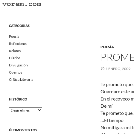
Saltar
al
Buscar
Vorem.com :: poesía, cuentos, relatos
contenido
Portal Literario Independiente
CATEGORÍAS
Poesía
Reflexiones
POESÍA
Relatos
PROME
Diarios
Divulgación
1 ENERO, 2009
Cuentos
Crítica Literaria
Te prometo que
Guardare este 
En el recoveco 
HISTÓRICO
De mí
Histórico
Te prometo que
…El tiempo
No mitigara mi 
ÚLTIMOS TEXTOS