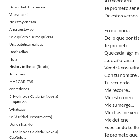
Al recordarte
De verdad de la buena
Te prometo ser 
Vuelve a mí.
De estos versos
No estoy en casa.
Ahora estoy yo.
En memoria
Sólo quiero que me quieras
De lo que por ti 
Una patética realidad
Te prometo
Decir adiós
Que cada lágri
Hola
…de añoranza
History in the air (Relato)
Vendrá envuelt
Te extraño
Con tu nombre
MARGARITAS
Tu recuerdo
confesiones
Me recorre…
El Molino de Calabria (Novela)
Me estremece…
-Capítulo 2-
Me sumerge…
Whatsaap
Muchas me vece
Solidaridad (Pensamiento)
Me detiene
Dónde has ido
Esperando tu ll
El Molino de Calabria (Novela)
Te prometo que
Capítulo 1