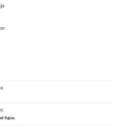
ja
mpo
ón
OR
TE
el Agua.