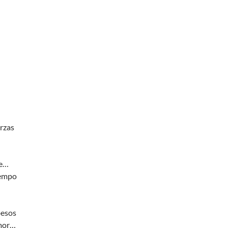
rzas
ue…
iempo
besos
mor…