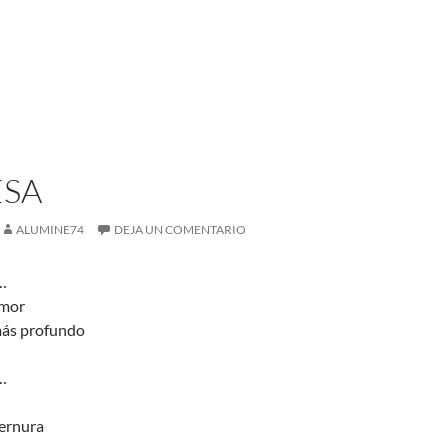
SA
ALUMINE74
DEJA UN COMENTARIO
…
amor
más profundo
…
ternura