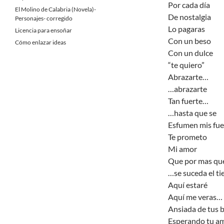
Por cada día
El Molino de Calabria (Novela)-
De nostalgia
Personajes- corregido
Lo pagaras
Licencia para ensoñar
Con un beso
Cómo enlazar ideas
Con un dulce
“te quiero”
Abrazarte…
…abrazarte
Tan fuerte…
…hasta que se
Esfumen mis fue
Te prometo
Mi amor
Que por mas q
…se suceda el t
Aquí estaré
Aquí me veras…
Ansiada de tus 
Esperando tu a