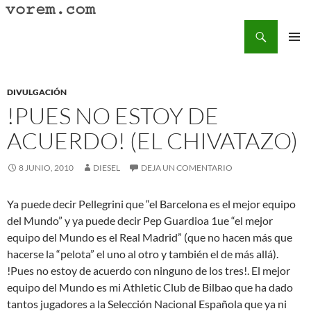
Saltar
al
Buscar
Vorem.com :: poesía, cuentos, relatos
contenido
MENÚ
PRINCI
DIVULGACIÓN
!PUES NO ESTOY DE
ACUERDO! (EL CHIVATAZO)
8 JUNIO, 2010
DIESEL
DEJA UN COMENTARIO
Ya puede decir Pellegrini que “el Barcelona es el mejor equipo
del Mundo” y ya puede decir Pep Guardioa 1ue “el mejor
equipo del Mundo es el Real Madrid” (que no hacen más que
hacerse la “pelota” el uno al otro y también el de más allá).
!Pues no estoy de acuerdo con ninguno de los tres!. El mejor
equipo del Mundo es mi Athletic Club de Bilbao que ha dado
tantos jugadores a la Selección Nacional Española que ya ni