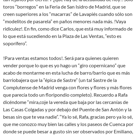
toros “borregos” en la Feria de San Isidro de Madrid, que se
creen superiores a los “macarras” de Lavapiés cuando sólo son
“modelitos de pasarela” en paños menores nada más. !Vaya
ridiculez!. En fin, como dice Carlos, que está muy informado de
lo que está sucediendo en la Plaza de Las Ventas, “esto es
soporífero”.
!Para ventas estamos todos!. Será para quienes quieren
vender porque lo que es yo hago un “giro copernicano” que
acabo de montarme en esta lucha de barro/barrio que es más
barriobajera que la “épica de Sastre” (un tal Sastre de la
Complutense de Madrid venga con flores y flores y más flores
que parecía todo un floripondio completo). Recuerdo a Rafa
dicéndome “mira,coje la vereda que baja por las cercanías de
Las Casas Colgadas y por debajo del Puente de San Antón y la
besas sin que te vea nadie”. “Ya lo sé, Rafa, gracias pero ya lo sé,
que me conozco muy bien las calles y los paseos de Cuenca por
donde se puede besar a gusto sin ser observados por Emiliano,