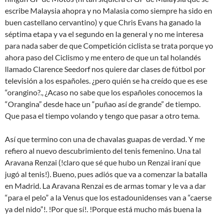
escribe Malaysia ahopra y no Malasia como siempre ha sido en
buen castellano cervantino) y que Chris Evans ha ganado la
séptima etapa y va el segundo en la general y no me interesa
para nada saber de que Competición ciclista se trata porque yo
ahora paso del Ciclismo y me entero de que un tal holandés
llamado Clarence Seedorf nos quiere dar clases de fútbol por
televisión a los españoles. ¿pero quién se ha creído que es ese
“orangino?., ¿Acaso no sabe que los españoles conocemos la
“Orangina” desde hace un “puñao así de grande” de tiempo.
Que pasa el tiempo volando y tengo que pasar a otro tema.
Así que termino con una de chavalas guapas de verdad. Y me
refiero al nuevo descubrimiento del tenis femenino. Una tal
Aravana Renzai (!claro que sé que hubo un Renzai iraní que
jugó al tenis!). Bueno, pues adiós que va a comenzar la batalla
en Madrid. La Aravana Renzai es de armas tomar y le va a dar
“para el pelo” a la Venus que los estadounidenses van a “caerse
ya del nido”!. !Por que sí!. !Porque está mucho más buena la