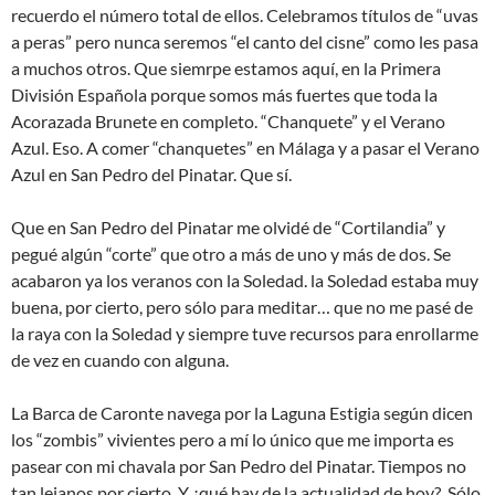
recuerdo el número total de ellos. Celebramos títulos de “uvas
a peras” pero nunca seremos “el canto del cisne” como les pasa
a muchos otros. Que siemrpe estamos aquí, en la Primera
División Española porque somos más fuertes que toda la
Acorazada Brunete en completo. “Chanquete” y el Verano
Azul. Eso. A comer “chanquetes” en Málaga y a pasar el Verano
Azul en San Pedro del Pinatar. Que sí.
Que en San Pedro del Pinatar me olvidé de “Cortilandia” y
pegué algún “corte” que otro a más de uno y más de dos. Se
acabaron ya los veranos con la Soledad. la Soledad estaba muy
buena, por cierto, pero sólo para meditar… que no me pasé de
la raya con la Soledad y siempre tuve recursos para enrollarme
de vez en cuando con alguna.
La Barca de Caronte navega por la Laguna Estigia según dicen
los “zombis” vivientes pero a mí lo único que me importa es
pasear con mi chavala por San Pedro del Pinatar. Tiempos no
tan lejanos por cierto. Y ¿qué hay de la actualidad de hoy?. Sólo