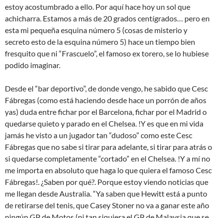
estoy acostumbrado a ello. Por aquí hace hoy un sol que
achicharra. Estamos a más de 20 grados centígrados… pero en
esta mi pequeña esquina número 5 (cosas de misterio y
secreto esto de la esquina número 5) hace un tiempo bien
fresquito que ni “Frascuelo”, el famoso ex torero, se lo hubiese
podido imaginar.
Desde el “bar deportivo”, de donde vengo, he sabido que Cesc
Fábregas (como está haciendo desde hace un porrón de años
yas) duda entre fichar por el Barcelona, fichar por el Madrid o
quedarse quieto y parado en el Chelsea. !Y es que en mi vida
jamás he visto a un jugador tan “dudoso” como este Cesc
Fábregas que no sabe si tirar para adelante, si tirar para atrás o
si quedarse completamente “cortado” en el Chelsea. !Y a mí no
me importa en absoluto que haga lo que quiera el famoso Cesc
Fábregas!. ¿Saben por qué?. Porque estoy viendo noticias que
me llegan desde Australia. “Ya saben que Hewitt está a punto
de retirarse del tenis, que Casey Stoner no va a ganar este año
ningún GP de Motos (ni tan siquiera el GP de Malaysia que se