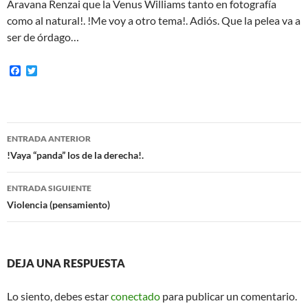
Aravana Renzai que la Venus Williams tanto en fotografía
como al natural!. !Me voy a otro tema!. Adiós. Que la pelea va a
ser de órdago…
F
T
a
w
c
i
e
t
b
t
o
e
Navegación
o
r
ENTRADA ANTERIOR
k
de
!Vaya “panda” los de la derecha!.
entradas
ENTRADA SIGUIENTE
Violencia (pensamiento)
DEJA UNA RESPUESTA
Lo siento, debes estar
conectado
para publicar un comentario.