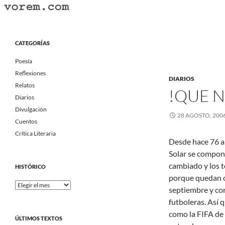
Saltar
al
Buscar
Vorem.com :: poesía, cuentos, relatos
contenido
Portal Literario Independiente
CATEGORÍAS
Poesía
Reflexiones
DIARIOS
Relatos
!QUE N
Diarios
Divulgación
28 AGOSTO, 200
Cuentos
Crítica Literaria
Desde hace 76 a
Solar se compon
cambiado y los t
HISTÓRICO
porque quedan ob
Histórico
septiembre y con
futboleras. Así 
como la FIFA de
ÚLTIMOS TEXTOS