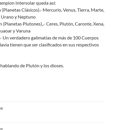
Campion Intersolar queda así:
 (Planetas Clásicos).- Mercurio, Venus, Tierra, Marte,
o, Urano y Neptuno
 (Planetas Plutones),.- Ceres, Plutón, Caronte, Xena,
Quaoar y Varuna
n.- Un verdadero galimatías de más de 100 Cuerpos
avía tienen que ser clasificados en sus respectivos
hablando de Plutón y los dioses.
ón
OR
TE