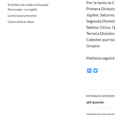
Por la tanto la 
El Molino de Calabria (Novela)-
Primera División
Personajes- corregido
Júpiter, Saturn
Licencia para ensoñar
Segunda División
Cómo enlazar ideas
Sedma, Orcus, 
Tercera Divisió
Celestes que tod
Grupos.
Mañana seguiré 
F
T
a
w
c
i
e
t
b
t
o
e
Navegaci
o
r
ENTRADA ANTERI
k
de
até quando
entradas
ENTRADA SIGUIEN