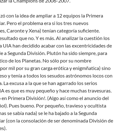
azar la Champions de 2006-2007.
ó con la idea de ampliar a 12 equipos la Primera
ar. Pero el problema era si los tres nuevos
es, Caronte y Xena) tenían categoría suficiente.
esultado que no. Y es más. Al analizar la cuestión los
a UIA han decidido acabar con las excentricidades de
le a Segunda División. Plutón ha sido siempre, para
tico de los Planetas. No sólo por su nombre
 por mil por su gran carga erótica y enigmñatica) sino
eso y tenía a todos los sesudos astrónomos locos con
a. La excusa a la que se han agarrado los serios
UIA es que es muy pequeño y hace muchas travesuras.
en Primera División!. (Algo así como el anuncio del
ol). Pues bueno. Por pequeño, travieso y ocultista
nas se sabía nada) se le ha bajado a la Segunda
lar (con la consolación de ser denominada División de
s).