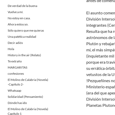
antes de comen
De verdad de la buena
Vuelve a mí.
El asunto comenz
No estoy en casa.
División Intersol
Ahora estoy yo.
integrantes (Cer
Sólo quiero que me quieras
Resulta que ha r
Una patética realidad
astrónomos de l
Decir adiós
Plutón y rebajar
Hola
mí, el más simpá
History in the air (Relato)
(inquietante mil
Te extraño
porque era travi
MARGARITAS
su errática órbit
confesiones
vetustos de la 
El Molino de Calabria (Novela)
!Pezqueñines no 
-Capítulo 2-
Ministerio españ
Whatsaap
(era del que ape
Solidaridad (Pensamiento)
División Interso
Dónde has ido
Planetas Plutone
El Molino de Calabria (Novela)
Capítulo 1