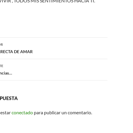
VIR , TODOS MIS SENTIMIENTOS HACIA TI.
ón
OR
RECTA DE AMAR
TE
encias…
SPUESTA
 estar
conectado
para publicar un comentario.