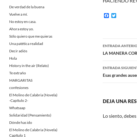
HACIENDO REVI
De verdad de la buena
Vuelve a mí.
F
T
a
w
No estoy en casa.
c
i
Ahora estoy yo.
e
t
b
t
Sólo quiero que me quieras
o
e
Navegaci
Una patética realidad
o
r
ENTRADA ANTERI
k
Decir adiós
de
LA MANERA COR
Hola
entradas
History in the air (Relato)
ENTRADA SIGUIEN
Te extraño
Esas grandes aus
MARGARITAS
confesiones
El Molino de Calabria (Novela)
-Capítulo 2-
DEJA UNA RE
Whatsaap
Solidaridad (Pensamiento)
Lo siento, debes
Dónde has ido
El Molino de Calabria (Novela)
Capítulo 1