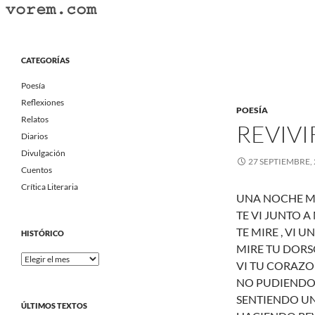
Saltar
al
Buscar
Vorem.com :: poesía, cuentos, relatos
contenido
Portal Literario Independiente
CATEGORÍAS
Poesía
Reflexiones
POESÍA
Relatos
REVIVI
Diarios
Divulgación
27 SEPTIEMBRE,
Cuentos
Crítica Literaria
UNA NOCHE ME
TE VI JUNTO A 
TE MIRE , VI 
HISTÓRICO
MIRE TU DOR
Histórico
VI TU CORAZON
NO PUDIENDOM
SENTIENDO UN
ÚLTIMOS TEXTOS