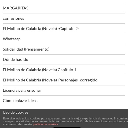
MARGARITAS
confesiones
El Molino de Calabria (Novela) -Capítulo 2-
Whatsaap
Solidaridad (Pensamiento)
Dónde has ido
El Molino de Calabria (Novela) Capítulo 1
El Molino de Calabria (Novela)-Personajes- corregido
Licencia para ensoñar
Cómo enlazar ideas
Uso de cookies
Este sitio web utiliza cookies para que usted tenga la mejor experiencia de usuario. Si continú
navegando está dando su consentimiento para la aceptación de las mencionadas cookies y la
aceptación de nuestra
política de cookies
Funciona gracias a WordPress