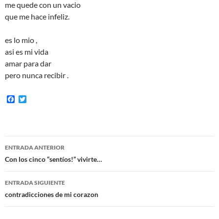
me quede con un vacio
que me hace infeliz.
es lo mio ,
asi es mi vida
amar para dar
pero nunca recibir .
F
T
a
w
c
i
e
t
b
t
o
e
Navegación
o
r
ENTRADA ANTERIOR
k
de
Con los cinco “sentíos!” vivirte…
entradas
ENTRADA SIGUIENTE
contradicciones de mi corazon