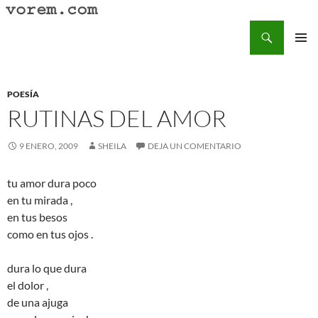
Saltar
al
Buscar
Vorem.com :: poesía, cuentos, relatos
contenido
MENÚ
PRINCI
POESÍA
RUTINAS DEL AMOR
9 ENERO, 2009
SHEILA
DEJA UN COMENTARIO
tu amor dura poco
en tu mirada ,
en tus besos
como en tus ojos .
dura lo que dura
el dolor ,
de una ajuga