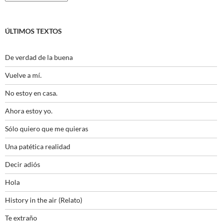
ÚLTIMOS TEXTOS
De verdad de la buena
Vuelve a mí.
No estoy en casa.
Ahora estoy yo.
Sólo quiero que me quieras
Una patética realidad
Decir adiós
Hola
History in the air (Relato)
Te extraño