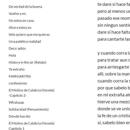
te dare si hace fa
De verdad de la buena
pero al menos u
Vuelve a mí.
pasado ese momen
No estoy en casa.
sin ningun senti
Ahora estoy yo.
dare si hace falt
Sólo quiero que me quieras
para cantarte la
Una patética realidad
Decir adiós
y cuando corra l
Hola
para tratar aun 
History in the air (Relato)
para arriesgart
Te extraño
alli, sobre la m
MARGARITAS
cuando corra la 
confesiones
por que sabelo b
El Molino de Calabria (Novela)
en mi extraña al
-Capítulo 2-
hierve una mezcl
Whatsaap
donde se ve unid
Solidaridad (Pensamiento)
la fe de un crist
Dónde has ido
si, sabelo bien e
El Molino de Calabria (Novela)
Capítulo 1