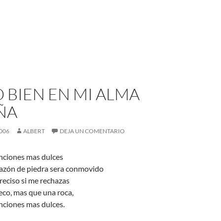
 BIEN EN MI ALMA
ÑA
006
ALBERT
DEJA UN COMENTARIO
anciones mas dulces
razón de piedra sera conmovido
reciso si me rechazas
eco, mas que una roca,
anciones mas dulces.