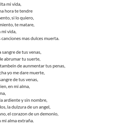
lta mi vida,
na hora te tendre
to, si lo quiero,
miento, te matare,
a mi vida,
s canciones mas dulces muerta.
a sangre de tus venas,
de abrumar tu suerte,
e tambein de aunmentar tus penas,
archa yo me dare muerte,
sangre de tus venas,
ien, en mi alma,
ma,
a ardiente y sin nombre,
os, la dulzura de un angel,
iano, el corazon de un demonio,
n mi alma extraña.