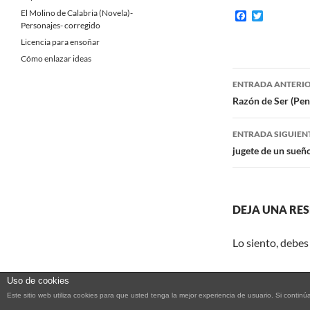
El Molino de Calabria (Novela)-
F
T
a
w
Personajes- corregido
c
i
Licencia para ensoñar
e
t
b
t
Cómo enlazar ideas
o
e
Navegaci
o
r
ENTRADA ANTERI
k
de
Razón de Ser (Pe
entradas
ENTRADA SIGUIEN
jugete de un sueño
DEJA UNA RE
Lo siento, debes
Uso de cookies
Este sitio web utiliza cookies para que usted tenga la mejor experiencia de usuario. Si con