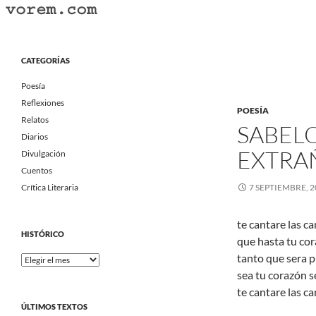
Saltar
al
Buscar
Vorem.com :: poesía, cuentos, relatos
contenido
Portal Literario Independiente
CATEGORÍAS
Poesía
Reflexiones
POESÍA
Relatos
SABELO
Diarios
EXTRA
Divulgación
Cuentos
Crítica Literaria
7 SEPTIEMBRE, 2
te cantare las c
HISTÓRICO
que hasta tu co
tanto que sera p
Histórico
sea tu corazón s
te cantare las c
ÚLTIMOS TEXTOS