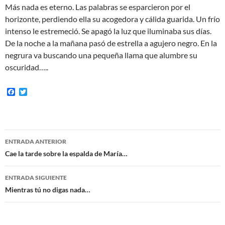
Más nada es eterno. Las palabras se esparcieron por el
horizonte, perdiendo ella su acogedora y cálida guarida. Un frío
intenso le estremeció. Se apagó la luz que iluminaba sus días.
De la noche a la mañana pasó de estrella a agujero negro. En la
negrura va buscando una pequeña llama que alumbre su
oscuridad…..
F
T
a
w
c
i
e
t
b
t
o
e
Navegación
o
r
ENTRADA ANTERIOR
k
de
Cae la tarde sobre la espalda de María…
entradas
ENTRADA SIGUIENTE
Mientras tú no digas nada…