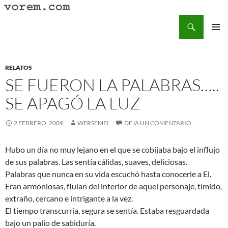
Saltar
al
Buscar
Vorem.com :: poesía, cuentos, relatos
contenido
MENÚ
PRINCI
RELATOS
SE FUERON LA PALABRAS…..
SE APAGÓ LA LUZ
2 FEBRERO, 2009
WERSEMEI
DEJA UN COMENTARIO
Hubo un día no muy lejano en el que se cobijaba bajo el influjo
de sus palabras. Las sentía cálidas, suaves, deliciosas.
Palabras que nunca en su vida escuchó hasta conocerle a El.
Eran armoniosas, fluían del interior de aquel personaje, tímido,
extraño, cercano e intrigante a la vez.
El tiempo transcurría, segura se sentía. Estaba resguardada
bajo un palio de sabiduría.