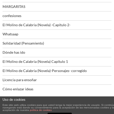
MARGARITAS
confesiones
El Molino de Calabria (Novela) -Capítulo 2-
Whatsaap
Solidaridad (Pensamiento)
Dónde has ido
El Molino de Calabria (Novela) Capítulo 1
El Molino de Calabria (Novela)-Personajes- corregido
Licencia para ensoñar
Cómo enlazar ideas
Uso de cookies
Este sitio web utiliza cookies para que usted tenga la mejor experiencia de usuario. Si continú
navegando está dando su consentimiento para la aceptación de las mencionadas cookies y la
aceptación de nuestra
política de cookies
Funciona gracias a WordPress